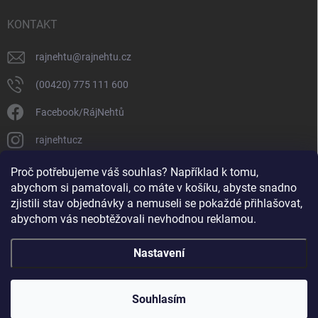
KONTAKT
rajnehtu
@
rajnehtu.cz
(00420) 775 111 600
Facebook/RájNehtů
rajnehtucz
https://www.youtube.com/@RajnehtuCzc
Proč potřebujeme váš souhlas? Například k tomu,
abychom si pamatovali, co máte v košíku, abyste snadno
zjistili stav objednávky a nemuseli se pokaždé přihlašovat,
abychom vás neobtěžovali nevhodnou reklamou.
Nastavení
Copyright 2026
Ráj nehtů
. Všechna práva vyhrazena.
Souhlasím
Vytvořil Shoptet