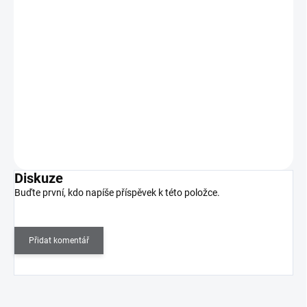
59 Kč
SKLADEM
(>5 KS)
49 Kč bez DPH
Kulička DUO silný a tenký hrot. Používá se k nanášení bílého nebo
barevného gelu na špičky nehtů při…
Do košíku
Diskuze
Buďte první, kdo napíše příspěvek k této položce.
Přidat komentář