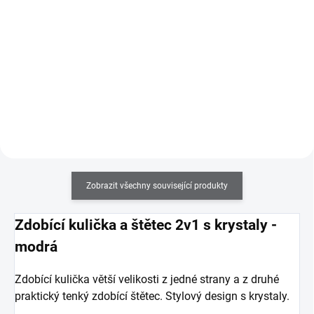
Praktické klipsy pro snadnější a
Přípravek určený k dezinfekci,
rychlejší odstranění gel laku z
odmaštění nehtů a ke zlepšení
nehtů.
přilnavosti mezi přírodním
nehtem a UV gelem nebo
akrylem.
Zobrazit všechny související produkty
Zdobící kulička a štětec 2v1 s krystaly -
modrá
Zdobící kulička větší velikosti z jedné strany a z druhé
praktický tenký zdobící štětec. Stylový design s krystaly.