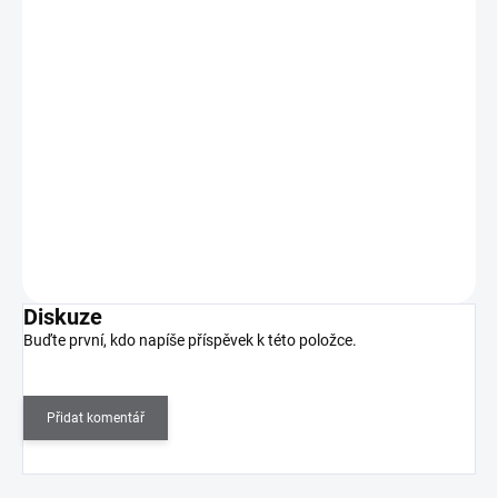
UV gel lak Color Me 6g - č.190
125 Kč
SKLADEM
(>5 KS)
103 Kč bez DPH
UV gel lak Color Me přináší dokonalou manikúru až na dva týdny.
K použití pro přírodní nehty.
Do košíku
Diskuze
Buďte první, kdo napíše příspěvek k této položce.
Přidat komentář