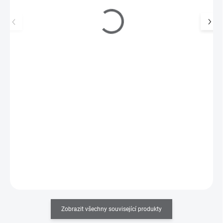
Ozdoba nehtu - Piercing 3 stone
45 Kč
SKLADEM
(>5 KS)
37 Kč bez DPH
Do košíku
Zobrazit všechny související produkty