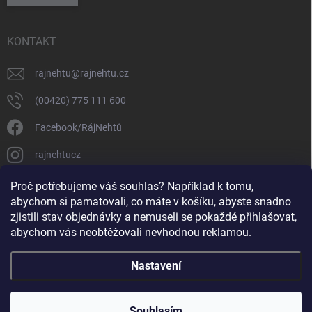
KONTAKT
rajnehtu
@
rajnehtu.cz
(00420) 775 111 600
Facebook/RájNehtů
rajnehtucz
https://www.youtube.com/@RajnehtuCzc
Proč potřebujeme váš souhlas? Například k tomu,
abychom si pamatovali, co máte v košíku, abyste snadno
zjistili stav objednávky a nemuseli se pokaždé přihlašovat,
abychom vás neobtěžovali nevhodnou reklamou.
Nastavení
Copyright 2026
Ráj nehtů
. Všechna práva vyhrazena.
Souhlasím