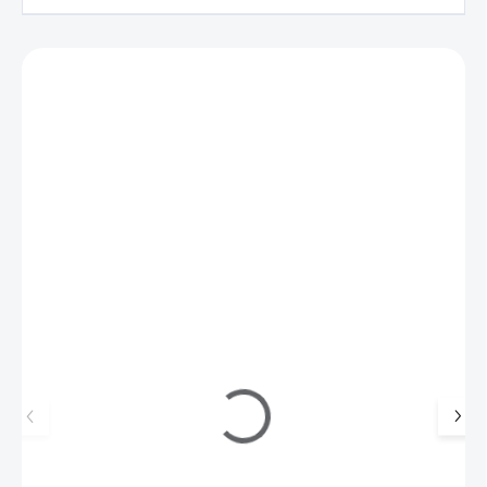
Zákazníci také nakoupili
154004