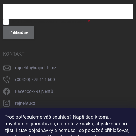
s
u
SOUHLASÍM
se zpracováním
osobních údajů
.
Přihlásit se
KONTAKT
rajnehtu
@
rajnehtu.cz
(00420) 775 111 600
Facebook/RájNehtů
rajnehtucz
https://www.youtube.com/@RajnehtuCzc
Proč potřebujeme váš souhlas? Například k tomu,
abychom si pamatovali, co máte v košíku, abyste snadno
zjistili stav objednávky a nemuseli se pokaždé přihlašovat,