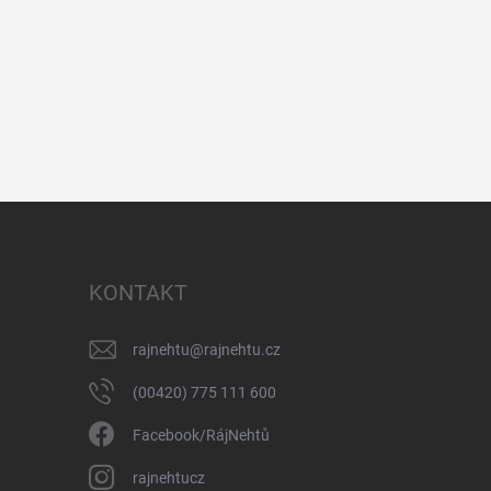
KONTAKT
rajnehtu
@
rajnehtu.cz
(00420) 775 111 600
Facebook/RájNehtů
rajnehtucz