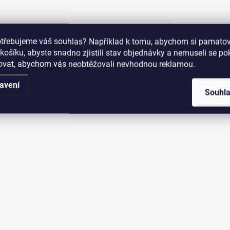
O
Nahoru
v
otřebujeme váš souhlas? Například k tomu, abychom si pamatova
l
košíku, abyste snadno zjistili stav objednávky a nemuseli se p
á
šovat, abychom vás neobtěžovali nevhodnou reklamou.
d
a
c
avení
Souhl
í
p
r
v
k
y
v
ý
p
i
s
u