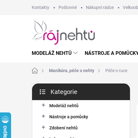
Přejít
Kontakty
Poštovné
Nákupní rádce
Velkoo
na
obsah
MODELÁŽ NEHTŮ
NÁSTROJE A POMŮCK
Domů
Manikúra, péče o nehty
Péče o ruce
P
Kategorie
o
Přeskočit
s
kategorie
t
Modeláž nehtů
r
Nástroje a pomůcky
a
n
Zdobení nehtů
n