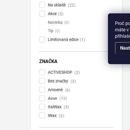
Na skladě
22
Akce
5
Novinka
0
Proč p
máte v 
Tip
0
přihla
Limitovaná edice
1
Nast
ZNAČKA
ACTIVESHOP
2
Bez značky
3
Amoené
6
Avon
13
ItalWax
5
iWax
2