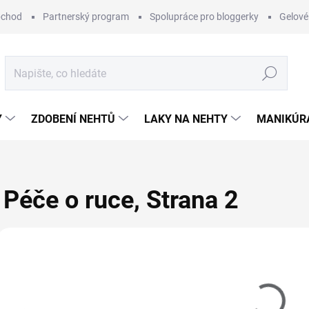
bchod
Partnerský program
Spolupráce pro bloggerky
Gelové
Hledat
Y
ZDOBENÍ NEHTŮ
LAKY NA NEHTY
MANIKÚRA
Péče o ruce
, Strana 2
Vybráno pro vás