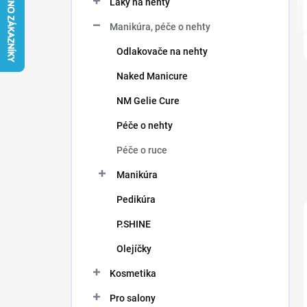
Laky na nehty
í
p
Manikúra, péče o nehty
a
n
Odlakovače na nehty
e
Naked Manicure
l
NM Gelie Cure
Péče o nehty
Péče o ruce
Manikúra
Pedikúra
P.SHINE
Olejíčky
Kosmetika
Pro salony