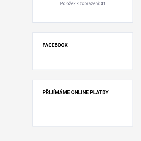
Položek k zobrazení:
31
FACEBOOK
PŘIJÍMÁME ONLINE PLATBY