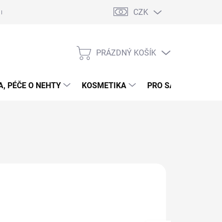
CZK
 nehty - postup
Gelové nehty - postup - šablony
Obchodní podmí
PRÁZDNÝ KOŠÍK
NÁKUPNÍ
KOŠÍK
, PÉČE O NEHTY
KOSMETIKA
PRO SALONY
P