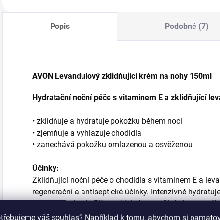
odumřelé kožní…
v
Popis
Podobné (7)
AVON Levandulový zklidňující krém na nohy 150ml
Hydratační noční péče s vitaminem E a zklidňující lev
• zklidňuje a hydratuje pokožku během noci
• zjemňuje a vyhlazuje chodidla
• zanechává pokožku omlazenou a osvěženou
Účinky:
Zklidňující noční péče o chodidla s vitaminem E a lev
regenerační a antiseptické účinky. Intenzivně hydratu
hebkou na dotek. Při pravidelném používání napomáhá 
pokožky.
otřebujeme váš souhlas? Například k tomu, abychom si pamatova