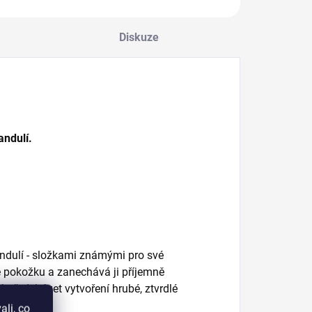
avřínovým…
nohou zvl
Diskuze
andulí.
andulí - složkami známými pro své
je pokožku a zanechává ji příjemně
předcházet vytvoření hrubé, ztvrdlé
li, co