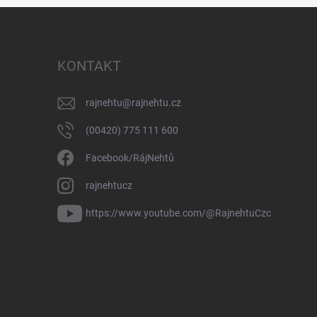
KONTAKT
rajnehtu
@
rajnehtu.cz
(00420) 775 111 600
Facebook/RájNehtů
rajnehtucz
https://www.youtube.com/@RajnehtuCzc