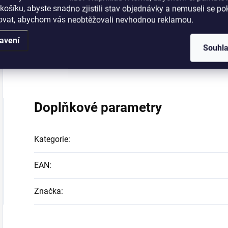
košíku, abyste snadno zjistili stav objednávky a nemuseli se p
šovat, abychom vás neobtěžovali nevhodnou reklamou.
Použití:
Před spaním vmasírujte dostatečné množství 
většího hydratačního účinku si oblékněte ponožky.
avení
Souhl
Doplňkové parametry
Kategorie
:
EAN
:
Značka
: