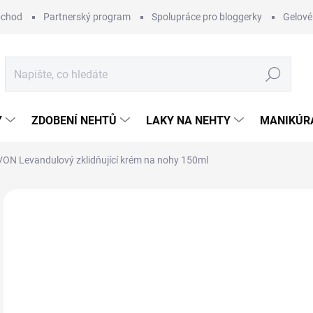
bchod
Partnerský program
Spolupráce pro bloggerky
Gelové
Hledat
Y
ZDOBENÍ NEHTŮ
LAKY NA NEHTY
MANIKÚRA
VON Levandulový zklidňující krém na nohy 150ml
6 hodnocení
Podrobnosti hodnocení
ZNAČKA:
AVON
1
Měr
SK
cena
MŮŽ
DO: