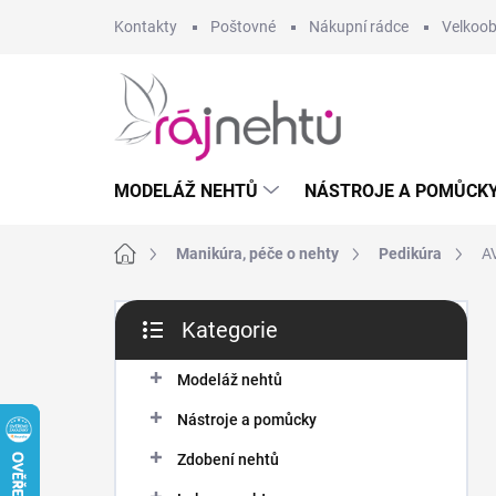
Přejít
Kontakty
Poštovné
Nákupní rádce
Velkoo
na
obsah
MODELÁŽ NEHTŮ
NÁSTROJE A POMŮCK
Domů
Manikúra, péče o nehty
Pedikúra
A
P
Kategorie
o
Přeskočit
s
kategorie
t
Modeláž nehtů
r
Nástroje a pomůcky
a
n
Zdobení nehtů
n