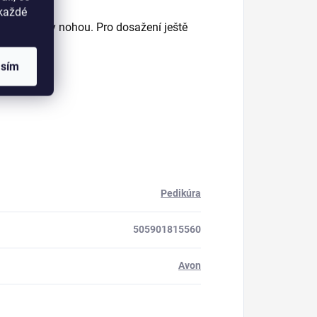
okaždé
do pokožky nohou. Pro dosažení ještě
asím
Pedikúra
505901815560
Avon