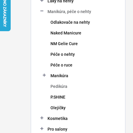
Laky na nehty
í
p
Manikúra, péče o nehty
a
n
Odlakovače na nehty
e
Naked Manicure
l
NM Gelie Cure
Péče o nehty
Péče o ruce
Manikúra
Pedikúra
P.SHINE
Olejíčky
Kosmetika
Pro salony