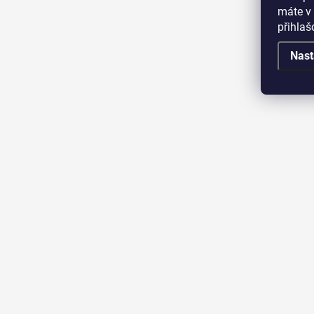
máte v 
přihla
Nast