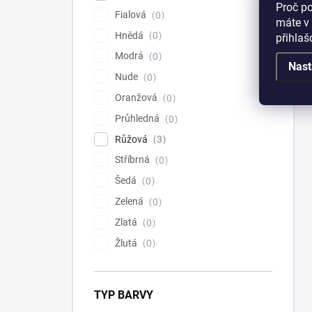
Proč p
Fialová
0
máte v 
Hnědá
0
přihla
Modrá
0
Nast
Nude
0
Oranžová
0
Průhledná
0
Růžová
3
Stříbrná
0
Šedá
0
Zelená
0
Zlatá
0
Žlutá
0
TYP BARVY