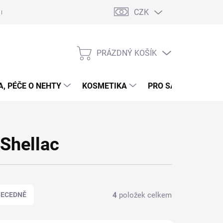
CZK
 nehty - postup
Gelové nehty - postup - šablony
Obchodní podmí
PRÁZDNÝ KOŠÍK
NÁKUPNÍ
KOŠÍK
, PÉČE O NEHTY
KOSMETIKA
PRO SALONY
P
 Shellac
4
položek celkem
BECEDNĚ