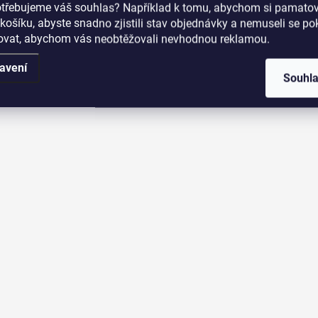
a
otřebujeme váš souhlas? Například k tomu, abychom si pamatova
c
košíku, abyste snadno zjistili stav objednávky a nemuseli se p
í
šovat, abychom vás neobtěžovali nevhodnou reklamou.
p
r
avení
v
Souhl
k
y
v
ý
p
i
s
u