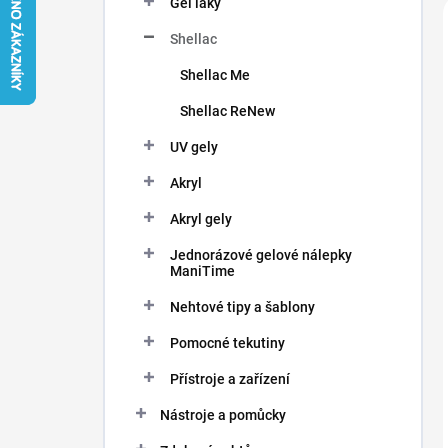
Gel laky
í
p
Shellac
a
n
Shellac Me
e
Shellac ReNew
l
UV gely
Akryl
Akryl gely
Jednorázové gelové nálepky
ManiTime
Nehtové tipy a šablony
Pomocné tekutiny
Přístroje a zařízení
Nástroje a pomůcky