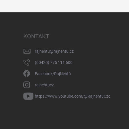
KONTAKT
rajnehtu
@
rajnehtu.cz
(00420) 775 111 600
Facebook/RájNehtů
rajnehtucz
https://www.youtube.com/@RajnehtuCzc