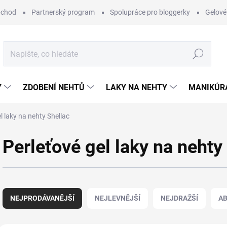
bchod
Partnerský program
Spolupráce pro bloggerky
Gelové
Hledat
Y
ZDOBENÍ NEHTŮ
LAKY NA NEHTY
MANIKÚRA
l laky na nehty Shellac
Perleťové gel laky na nehty
Ř
a
NEJPRODÁVANĚJŠÍ
NEJLEVNĚJŠÍ
NEJDRAŽŠÍ
A
z
e