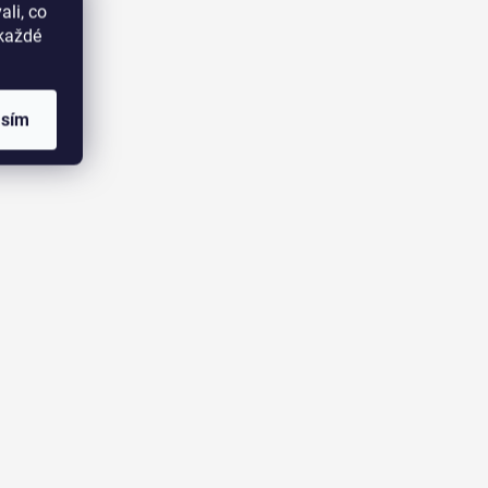
li, co
okaždé
asím