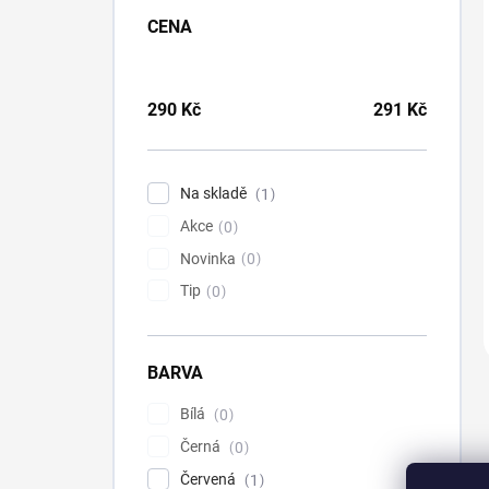
CENA
290
Kč
291
Kč
Na skladě
1
Akce
0
Novinka
0
Tip
0
BARVA
Bílá
0
Černá
0
Červená
1