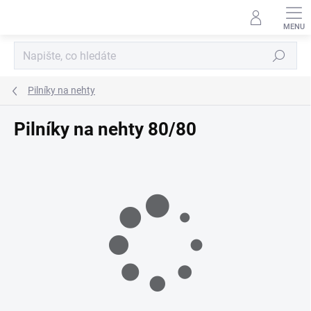
Přejít
na
obsah
Hledat
Pilníky na nehty
Pilníky na nehty 80/80