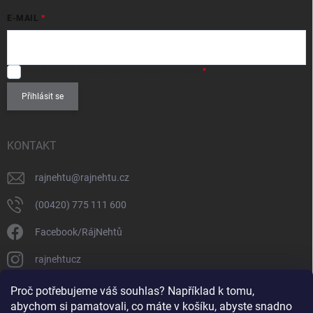
E-MAIL
SOUHLASÍM
se zpracováním
osobních údajů
.
Přihlásit se
KONTAKT
rajnehtu
@
rajnehtu.cz
(00420) 775 111 600
Facebook/RájNehtů
rajnehtucz
https://www.youtube.com/@RajnehtuCzc
Proč potřebujeme váš souhlas? Například k tomu,
abychom si pamatovali, co máte v košíku, abyste snadno