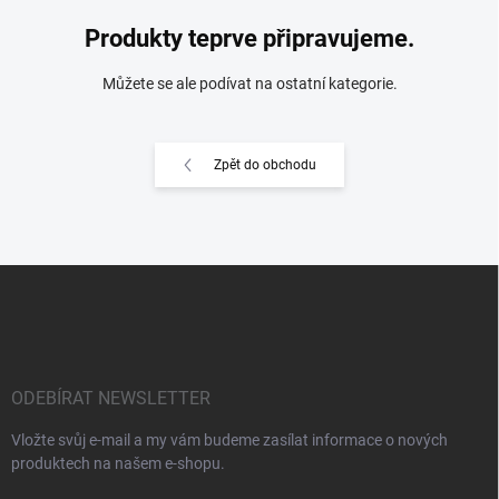
Produkty teprve připravujeme.
Můžete se ale podívat na ostatní kategorie.
Zpět do obchodu
Z
á
p
a
t
í
ODEBÍRAT NEWSLETTER
Vložte svůj e-mail a my vám budeme zasílat informace o nových
produktech na našem e-shopu.