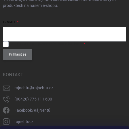
produktech na našem e-shopu.
E-MAIL
SOUHLASÍM
se zpracováním
osobních údajů
.
Přihlásit se
KONTAKT
rajnehtu
@
rajnehtu.cz
(00420) 775 111 600
Facebook/RájNehtů
rajnehtucz