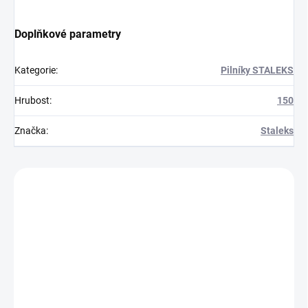
Doplňkové parametry
Kategorie
:
Pilníky STALEKS
Hrubost
:
150
Značka
:
Staleks
Zákazníci také nakoupili
401280-50