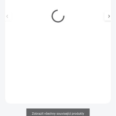
Bílé jednorázové pilníky půlměsíc EXPERT 180
(30 ks)
200 Kč
SKLADEM
(2 KS)
165 Kč bez DPH
Vyměnitelné samolepicí pilníky Expert White – profesionální
kvalita pro precizní úpravu nehtů.
Do košíku
Zobrazit všechny související produkty