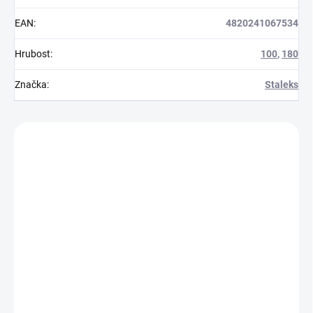
EAN
:
4820241067534
Hrubost
:
100
,
180
Značka
:
Staleks
Zákazníci také nakoupili
S1E513