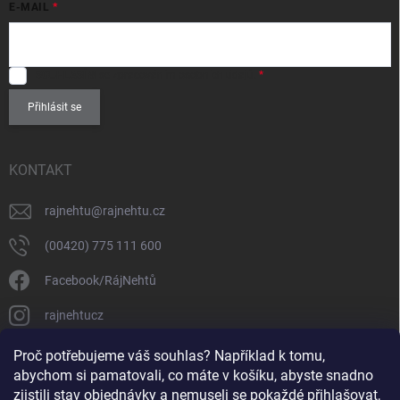
E-MAIL
SOUHLASÍM
se zpracováním
osobních údajů
.
Přihlásit se
KONTAKT
rajnehtu
@
rajnehtu.cz
(00420) 775 111 600
Facebook/RájNehtů
rajnehtucz
https://www.youtube.com/@RajnehtuCzc
Proč potřebujeme váš souhlas? Například k tomu,
abychom si pamatovali, co máte v košíku, abyste snadno
zjistili stav objednávky a nemuseli se pokaždé přihlašovat,