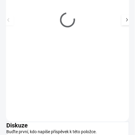
Profesionální nůžky na kůžičku s háčkem
EXPERT 51 TYP 3
495 Kč
SKLADEM
(4 KS)
409 Kč bez DPH
Profesionální nůžky na kůžičku STALEKS z řady Expert.
Do košíku
Diskuze
Buďte první, kdo napíše příspěvek k této položce.