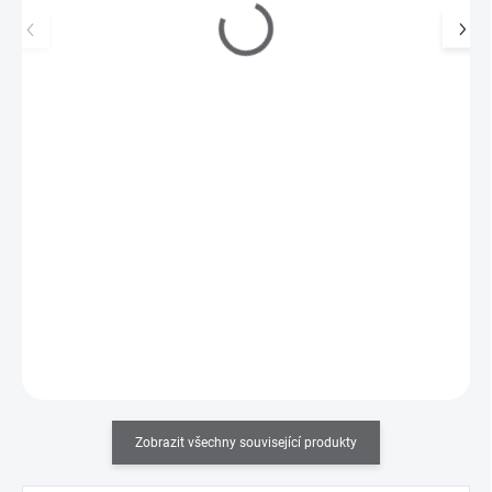
Minerální pilník na nehty Crescent EXPERT
180/240
250 Kč
SKLADEM
(>5 KS)
207 Kč bez DPH
Minerální pilník na nehty Crescent Expert garantuje vynikající
výsledky při pilování a tvarování jak…
Do košíku
Zobrazit všechny související produkty