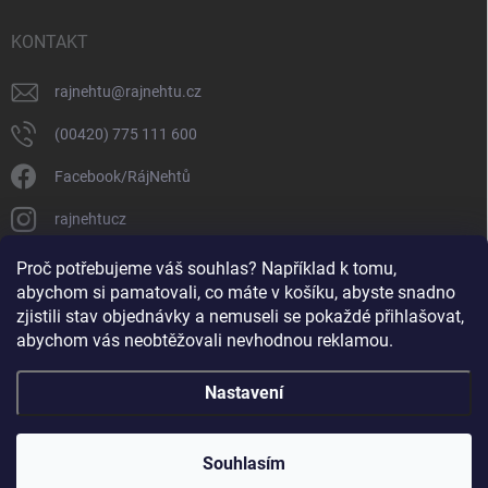
KONTAKT
rajnehtu
@
rajnehtu.cz
(00420) 775 111 600
Facebook/RájNehtů
rajnehtucz
https://www.youtube.com/@RajnehtuCzc
Proč potřebujeme váš souhlas? Například k tomu,
abychom si pamatovali, co máte v košíku, abyste snadno
zjistili stav objednávky a nemuseli se pokaždé přihlašovat,
abychom vás neobtěžovali nevhodnou reklamou.
Nastavení
Copyright 2026
Ráj nehtů
. Všechna práva vyhrazena.
Souhlasím