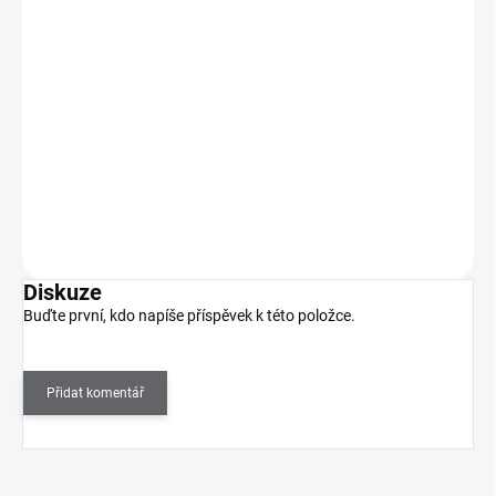
Jednorázové papmAm pilníky SMART 22 240 (50
ks)
195 Kč
SKLADEM
(3 KS)
161 Kč bez DPH
PapmAm - jednorázové abrazivy ve formě vyměnitelných pilníků,
které se nasazují na základní pilník.
Do košíku
Diskuze
Buďte první, kdo napíše příspěvek k této položce.
Přidat komentář