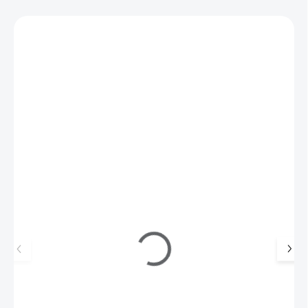
Zákazníci také nakoupili
S32240