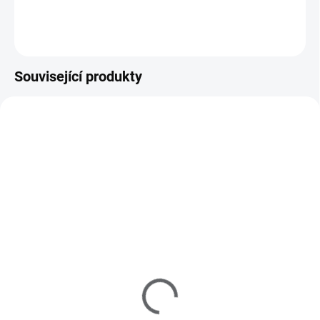
Do košíku
Související produkty
790008
855194
SKLADEM
(3 KS)
SKLADEM
(>5 KS)
AVON Sada Anew
Kosmetický kufřík
Platinum s Protinolem™
LUXURY - Diamond
549 Kč
černo-černý
454 Kč bez DPH
1 390 Kč