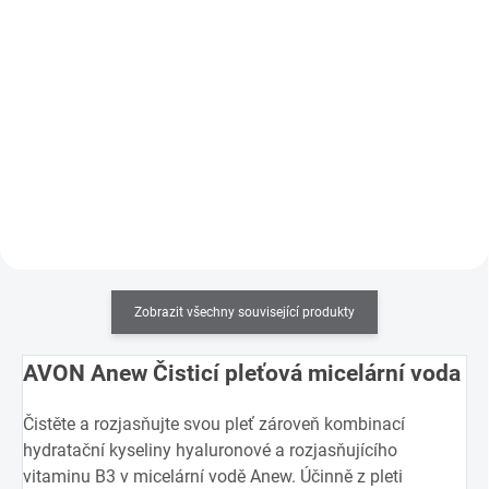
Do košíku
1 149 Kč bez DPH
Do košíku
Pomáhá obnovit to, co ochabující
pleť potřebuje nejvíc: pevnost,
Vysoce kvalitní kosmetický kufřík
vláčnost a pružnost. UVA/UVB
vhodný pro cestování.
ochrana pomocí SPF 20. Pro pleť
50+.
Zobrazit všechny související produkty
AVON Anew Čisticí pleťová micelární voda
Čistěte a rozjasňujte svou pleť zároveň kombinací
hydratační kyseliny hyaluronové a rozjasňujícího
vitaminu B3 v micelární vodě Anew. Účinně z pleti