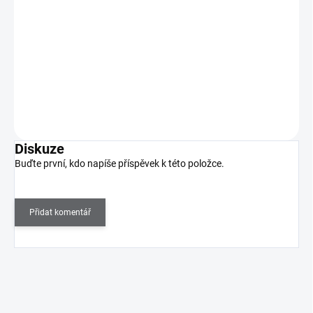
445 Kč
SKLADEM
(>5 KS)
368 Kč bez DPH
Kleště na nehty jsou ve srovnání s kleštěmi na kůžičku silnější a
odolnější.
Do košíku
Diskuze
Buďte první, kdo napíše příspěvek k této položce.
Přidat komentář