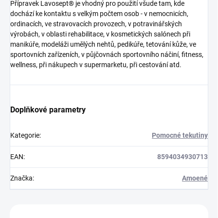
Přípravek Lavosept® je vhodný pro použití všude tam, kde
dochází ke kontaktu s velkým počtem osob - v nemocnicích,
ordinacích, ve stravovacích provozech, v potravinářských
výrobách, v oblasti rehabilitace, v kosmetických salónech při
manikúře, modeláži umělých nehtů, pedikúře, tetování kůže, ve
sportovních zařízeních, v půjčovnách sportovního náčiní, fitness,
wellness, při nákupech v supermarketu, při cestování atd.
Doplňkové parametry
Kategorie
:
Pomocné tekutiny
EAN
:
8594034930713
Značka
:
Amoené
Zákazníci také nakoupili