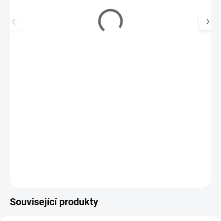
Lavosept dezinfekce na kůži 200ml - trnka
220 Kč
SKLADEM
(>5 KS)
182 Kč bez DPH
Alkoholový dezinfekční přípravek ve formě roztoku, který obsahuje
i zjemňující a hydratační přísady,…
Do košíku
Související produkty