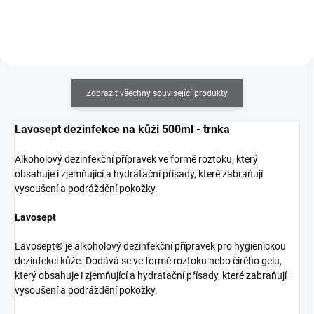
barev, jsou odolné proti
poškrábání a nárazům a
jednoduše se odstraňují. K
použití na přírodní nehty.
Zobrazit všechny související produkty
Lavosept dezinfekce na kůži 500ml - trnka
Alkoholový dezinfekční přípravek ve formě roztoku, který
obsahuje i zjemňující a hydratační přísady, které zabraňují
vysoušení a podráždění pokožky.
Lavosept
Lavosept® je alkoholový dezinfekční přípravek pro hygienickou
dezinfekci kůže. Dodává se ve formě roztoku nebo čirého gelu,
který obsahuje i zjemňující a hydratační přísady, které zabraňují
vysoušení a podráždění pokožky.