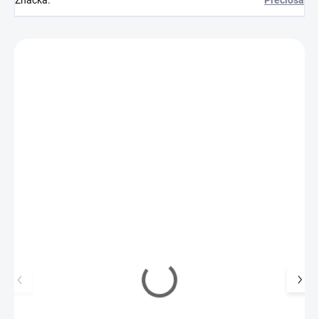
Značka
:
Preciosa
Zákazníci také nakoupili
154004