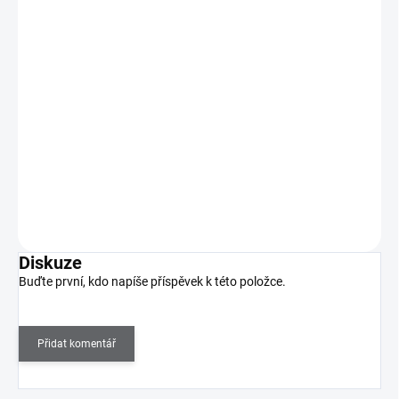
UV gel lak Color Me 6g - č.190
125 Kč
SKLADEM
(>5 KS)
103 Kč bez DPH
UV gel lak Color Me přináší dokonalou manikúru až na dva týdny.
K použití pro přírodní nehty.
Do košíku
Diskuze
Buďte první, kdo napíše příspěvek k této položce.
Přidat komentář