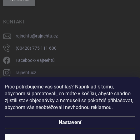
KONTAKT
rajnehtu
@
rajnehtu.cz
(00420) 775 111 600
Facebook/RájNehtů
rajnehtucz
https://www.youtube.com/@RajnehtuCzc
Proč potřebujeme váš souhlas? Například k tomu,
abychom si pamatovali, co máte v košíku, abyste snadno
zjistili stav objednávky a nemuseli se pokaždé přihlašovat,
abychom vás neobtěžovali nevhodnou reklamou.
Nastavení