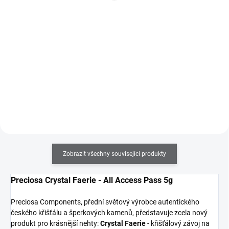
Do košíku
Do košíku
Vánoční samolepky na nehty –
5D vánoční samolepky na nehty
jednoduchý způsob, jak vytvořit
– jednoduchý způsob, jak vytvořit
kouzelnou sváteční manikúru!
kouzelnou sváteční manikúru!
Zobrazit všechny související produkty
Preciosa Crystal Faerie - All Access Pass 5g
Preciosa Components, přední světový výrobce autentického
českého křišťálu a šperkových kamenů, představuje zcela nový
produkt pro krásnější nehty:
Crystal Faerie
- křišťálový závoj na