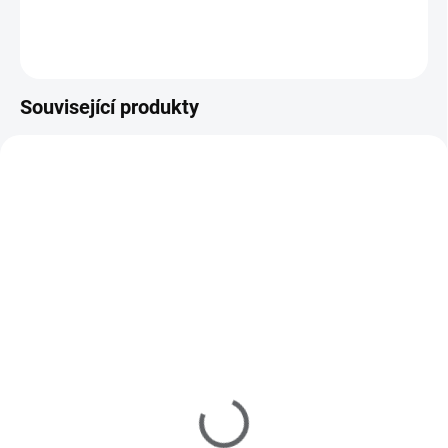
Do košíku
Související produkty
735334
735267
SKLADEM
SKLADEM
(>5 KS)
(>5 KS)
Samolepky na nehty -
Samolepky na nehty 5D -
Vánoce A034
Vánoční D165
29 Kč
39 Kč
24 Kč bez DPH
32 Kč bez DPH