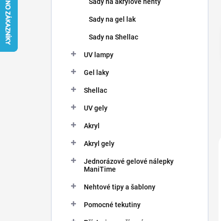
Sady na akrylové nehty
í
p
Sady na gel lak
a
n
Sady na Shellac
e
UV lampy
l
Gel laky
Shellac
UV gely
Akryl
Akryl gely
Jednorázové gelové nálepky
ManiTime
Nehtové tipy a šablony
Pomocné tekutiny