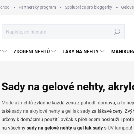
bchod
Partnerský program
Spolupráce pro bloggerky
Gelové
Hledat
Y
ZDOBENÍ NEHTŮ
LAKY NA NEHTY
MANIKÚRA
Sady na gelové nehty, akryl
Modeláž nehtů
zvládne každá žena z pohodlí domova, a to nej
také
sady na akrylové nehty
a
gel lak sady
za lákavé ceny. Zvý
určeny k domácímu použití, avšak s přehledem poslouží i pro
na všechny
sady na gelové nehty a gel lak sady
s
UV lampou
!