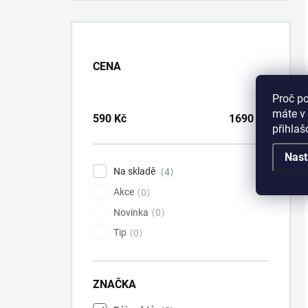
CENA
Proč p
máte v 
590
Kč
1690
Kč
přihla
Nast
Na skladě
4
Akce
0
Novinka
0
Tip
0
ZNAČKA