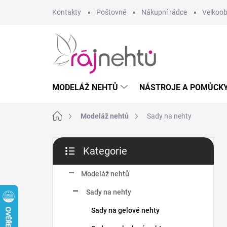
Přejít
Kontakty
Poštovné
Nákupní rádce
Velkoo
na
obsah
MODELÁŽ NEHTŮ
NÁSTROJE A POMŮCK
Domů
Modeláž nehtů
Sady na nehty
P
Kategorie
o
Přeskočit
s
kategorie
t
Modeláž nehtů
r
Sady na nehty
a
n
Sady na gelové nehty
n