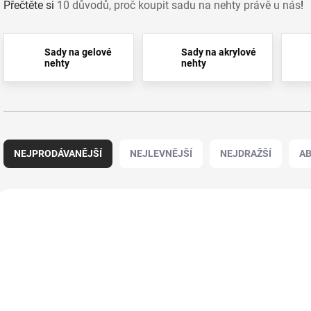
Přečtěte si
10 důvodů, proč koupit sadu na nehty právě u nás
!
Sady na gelové
Sady na akrylové
nehty
nehty
Ř
a
NEJPRODÁVANĚJŠÍ
NEJLEVNĚJŠÍ
NEJDRAŽŠÍ
A
z
e
n
V
í
ý
110601
p
p
r
i
o
s
d
p
u
r
k
o