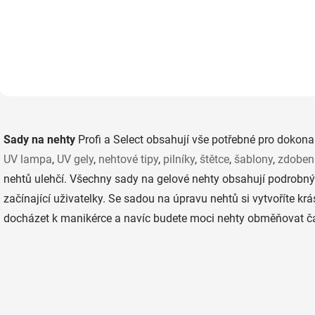
nehtů UV gelem za použ
potřebujete pro aplikaci gel
nehtových šablon i ne
laku na přírodní nehty.
tipů. Součástí sady je i
Součástí sady jsou tři barevné
podrobný návod.
gel laky Color Me (možnost
vlastního výběru). Bez UV
lampy.
O
v
Sady na nehty
Profi a Select
obsahují vše potřebné pro dokona
l
á
UV lampa
,
UV gely
,
nehtové tipy
,
pilníky
,
štětce
,
šablony
,
zdobení
d
nehtů ulehčí. Všechny sady na gelové nehty obsahují podrobný
a
c
začínající uživatelky.
Se sadou na úpravu nehtů si vytvoříte kr
í
docházet k manikérce a navíc budete moci nehty obměňovat čast
p
r
v
k
y
v
ý