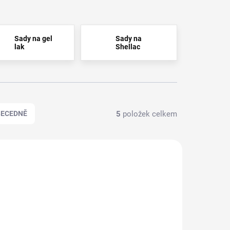
Sady na gel
Sady na
lak
Shellac
5
položek celkem
BECEDNĚ
110101
110080