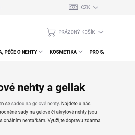
CZK
 nehty - postup
Gelové nehty - postup - šablony
Obchodní podmí
PRÁZDNÝ KOŠÍK
NÁKUPNÍ
KOŠÍK
, PÉČE O NEHTY
KOSMETIKA
PRO SALONY
P
ové nehty a gellak
en se
sadou na gelové nehty
. Najdete u nás
hodněné sady na gelové či akrylové nehty jsou
fesionálním nehtařkám. Využijte dopravu zdarma