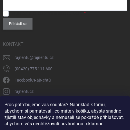
SOUHLASÍM
se zpracováním
osobních údajů
.
Přihlásit se
KONTAKT
rajnehtu
@
rajnehtu.cz
(00420) 775 111 600
Facebook/RájNehtů
rajnehtucz
https://www.youtube.com/@RajnehtuCzc
Proč potřebujeme váš souhlas? Například k tomu,
abychom si pamatovali, co máte v košíku, abyste snadno
zjistili stav objednávky a nemuseli se pokaždé přihlašovat,
abychom vás neobtěžovali nevhodnou reklamou.