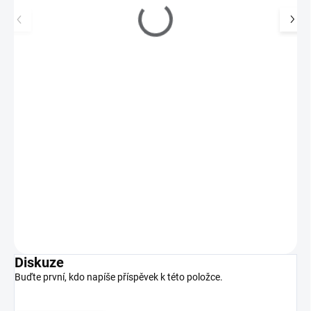
Samolepky na nehty - čísla, stříbrné
55 Kč
SKLADEM
(>5 KS)
45 Kč bez DPH
Elegantní metalické číslice pro originální a hravý nehtový design!
Do košíku
Diskuze
Buďte první, kdo napíše příspěvek k této položce.