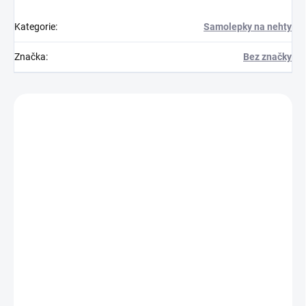
Kategorie
:
Samolepky na nehty
Značka
:
Bez značky
Zákazníci také nakoupili
725021