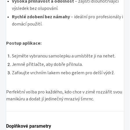
Vysoká přilnavost a odolnost
– zajistí dlouhotrvající
výsledek bez olupování.
Rychlé zdobení bez námahy
– ideální pro profesionály i
domácí použití.
Postup aplikace:
Sejměte vybranou samolepku a umístěte ji na nehet.
Jemně přitlačte, aby dobře přilnula.
Zafixujte vrchním lakem nebo gelem pro delší výdrž.
Perfektní volba pro každého, kdo chce v zimě rozzářit svou
manikúru a dodat jí jedinečný mrazivý šmrnc.
Doplňkové parametry