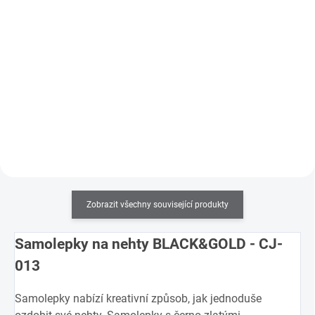
Do košíku
cena:
Do košíku
UV/LED lampa ManiTime pro
gelové nálepky na nehty.
Samolepky pro zdobení
přírodních či umělých nehtů s
černo-zlatými podzimními
motivy.
Zobrazit všechny související produkty
Samolepky na nehty BLACK&GOLD - CJ-
013
Samolepky nabízí kreativní způsob, jak jednoduše