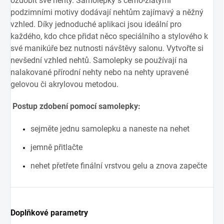
ozdobit své nehty. Samolepky s černo-zlatými
podzimními motivy dodávají nehtům zajímavý a něžný
vzhled. Díky jednoduché aplikaci jsou ideální pro
každého, kdo chce přidat něco speciálního a stylového k
své manikúře bez nutnosti návštěvy salonu. Vytvořte si
nevšední vzhled nehtů. Samolepky se používají na
nalakované přírodní nehty nebo na nehty upravené
gelovou či akrylovou metodou.
Postup zdobení pomocí samolepky:
sejměte jednu samolepku a naneste na nehet
jemně přitlačte
nehet přetřete finální vrstvou gelu a znova zapečte
Doplňkové parametry