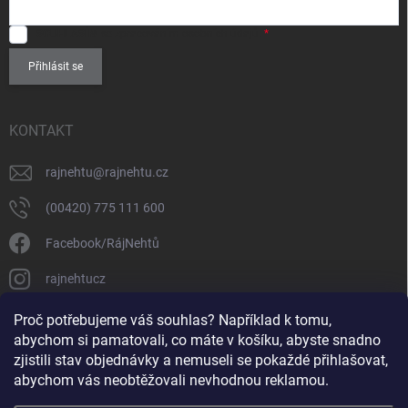
SOUHLASÍM
se zpracováním
osobních údajů
.
Přihlásit se
KONTAKT
rajnehtu
@
rajnehtu.cz
(00420) 775 111 600
Facebook/RájNehtů
rajnehtucz
https://www.youtube.com/@RajnehtuCzc
Proč potřebujeme váš souhlas? Například k tomu,
abychom si pamatovali, co máte v košíku, abyste snadno
zjistili stav objednávky a nemuseli se pokaždé přihlašovat,
abychom vás neobtěžovali nevhodnou reklamou.