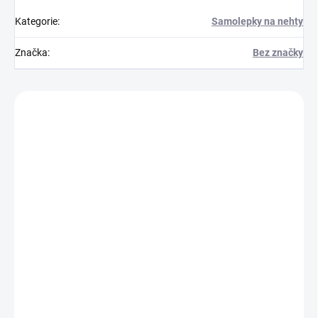
Kategorie
:
Samolepky na nehty
Značka
:
Bez značky
Zákazníci také nakoupili
Z11152