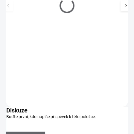
Zoya Lak na nehty 15ml 1152 CONSTANCE
270 Kč
SKLADEM
(4 KS)
223 Kč bez DPH
Constance značky Zoya je tmavý švestkový odstín s modrými
podtóny.
Do košíku
Diskuze
Buďte první, kdo napíše příspěvek k této položce.