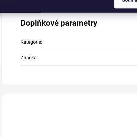
Souhl
Doplňkové parametry
Kategorie
:
Značka
:
Zákazníci také n
Z10925
734247