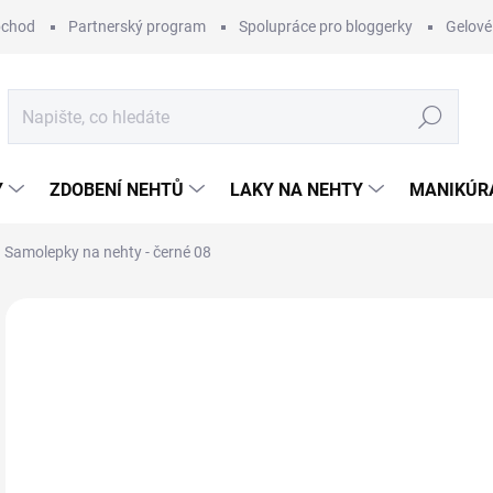
bchod
Partnerský program
Spolupráce pro bloggerky
Gelové
Hledat
Y
ZDOBENÍ NEHTŮ
LAKY NA NEHTY
MANIKÚRA
Samolepky na nehty - černé 08
Neohodnoceno
Podrobnosti hodnocení
25
Měr
SK
cena
MŮŽ
DO: