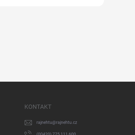
eleným…
KONTAKT
rajnehtu
@
rajnehtu.cz
(00420) 775 111 600