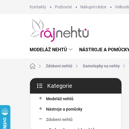
Přejít
Kontakty
Poštovné
Nákupní rádce
Velkoo
na
obsah
MODELÁŽ NEHTŮ
NÁSTROJE A POMŮCK
Domů
Zdobení nehtů
Samolepky na nehty
P
Kategorie
o
Přeskočit
s
kategorie
t
Modeláž nehtů
r
Nástroje a pomůcky
a
n
Zdobení nehtů
n