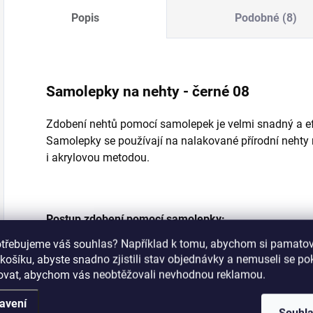
Popis
Podobné (8)
Samolepky na nehty - černé 08
Zdobení nehtů pomocí samolepek je velmi snadný a ef
Samolepky se používají na nalakované přírodní nehty
i akrylovou metodou.
Postup zdobení pomocí samolepky:
otřebujeme váš souhlas? Například k tomu, abychom si pamatova
sejměte jednu samolepku a naneste na nehet
košíku, abyste snadno zjistili stav objednávky a nemuseli se p
šovat, abychom vás neobtěžovali nevhodnou reklamou.
jemně přitlačte
nehet přetřete finální vrstvou gelu a znova zapeč
avení