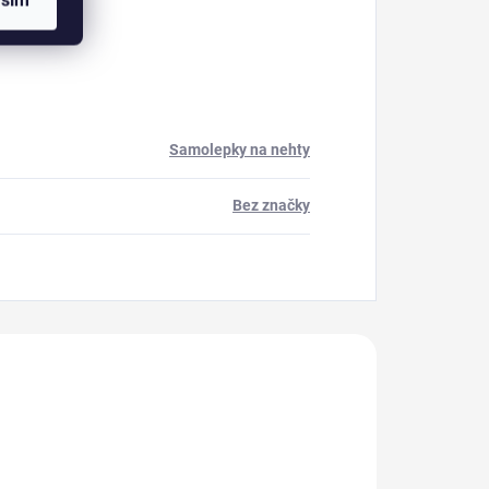
asím
Samolepky na nehty
Bez značky
akoupili
Z10871
310092