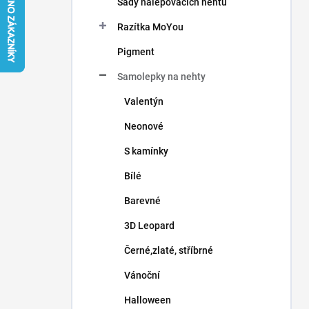
Sady nalepovacích nehtů
í
p
Razítka MoYou
a
n
Pigment
e
Samolepky na nehty
l
Valentýn
Neonové
S kamínky
Bílé
Barevné
3D Leopard
Černé,zlaté, stříbrné
Vánoční
Halloween