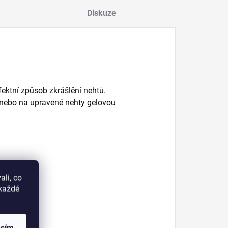
Diskuze
ektní způsob zkrášlění nehtů.
 nebo na upravené nehty gelovou
li, co
okaždé
te