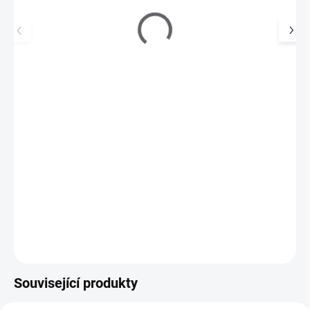
Samolepky na nehty XL stříbrné - BP-46
49 Kč
SKLADEM
(>5 KS)
40 Kč bez DPH
Stříbrné samolepky pro zdobení přírodních či umělých nehtů.
Do košíku
Související produkty