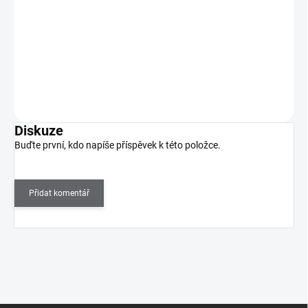
(1 KS)
186 Kč bez DPH
Obdelníkové měkké a lepivé celoprůhledné razítko, které vám
poskytne úplný přehled o tom kam tisknete.…
Do košíku
Diskuze
Buďte první, kdo napíše příspěvek k této položce.
Přidat komentář