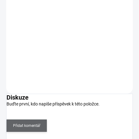
Samolepky na nehty 5D - Zima 5D07
49 Kč
SKLADEM
(>5 KS)
40 Kč bez DPH
5D zimní samolepky na nehty – pro dokonalou manikúru s
ledovým nádechem!
Do košíku
Diskuze
Buďte první, kdo napíše příspěvek k této položce.
Přidat komentář