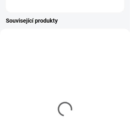
Související produkty
216000
735265
MOMENTÁLNĚ NEDOSTUPNÉ
SKLADEM
Samolepky na nehty 5D -
(>5 KS)
Vánoční D108
MANITIME UV/LED
lampa mini 6W
39 Kč
199 Kč
32 Kč bez DPH
164 Kč bez DPH
Detail
Do košíku