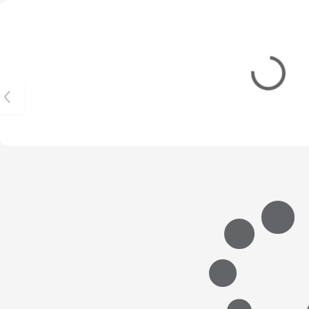
Vybráno pro vás
SKLADEM
(>5 KS)
SKLADEM
(>5 K
290 Kč
290 Kč