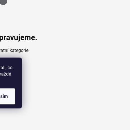
ipravujeme.
atní kategorie.
li, co
okaždé
odu
asím