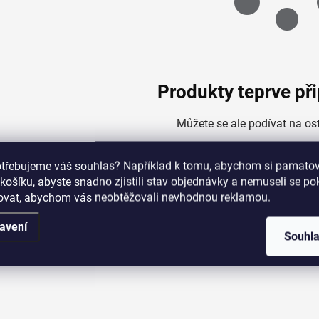
Produkty teprve př
Můžete se ale podívat na ost
otřebujeme váš souhlas? Například k tomu, abychom si pamatova
košíku, abyste snadno zjistili stav objednávky a nemuseli se p
Zpět do obch
šovat, abychom vás neobtěžovali nevhodnou reklamou.
avení
Souhl