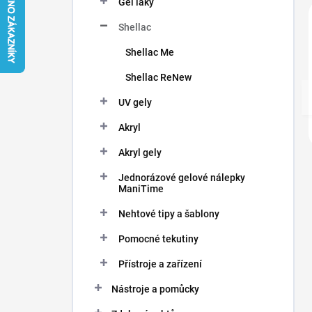
Gel laky
í
p
Shellac
a
n
Shellac Me
e
Shellac ReNew
l
UV gely
Akryl
Akryl gely
Jednorázové gelové nálepky
ManiTime
Nehtové tipy a šablony
Pomocné tekutiny
Přístroje a zařízení
Nástroje a pomůcky