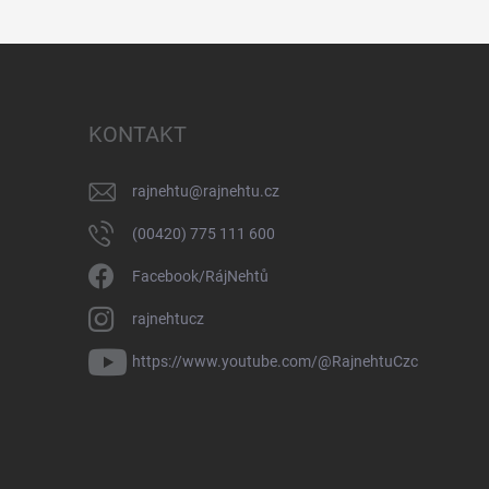
KONTAKT
rajnehtu
@
rajnehtu.cz
(00420) 775 111 600
Facebook/RájNehtů
rajnehtucz
https://www.youtube.com/@RajnehtuCzc