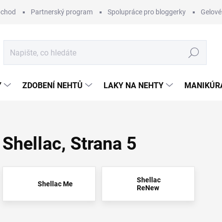
bchod
Partnerský program
Spolupráce pro bloggerky
Gelové
Hledat
Y
ZDOBENÍ NEHTŮ
LAKY NA NEHTY
MANIKÚRA
Shellac
, Strana 5
Shellac
Shellac Me
ReNew