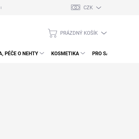
CZK
 nehty - postup
Gelové nehty - postup - šablony
Obchodní podmí
PRÁZDNÝ KOŠÍK
NÁKUPNÍ
KOŠÍK
, PÉČE O NEHTY
KOSMETIKA
PRO SALONY
P