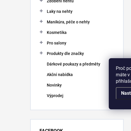
Zdobení nehtů
Laky na nehty
Manikúra, péče o nehty
Kosmetika
Pro salony
Produkty dle značky
Dárkové poukazy a předměty
Proč p
máte v 
Akční nabídka
přihla
Novinky
Nast
Výprodej
FACEBOOK