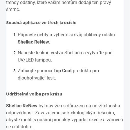
trendy odstíny, které vašim nehtům dodají ten pravý
šmrnc.
Snadná aplikace ve třech krocích:
Připravte nehty a vyberte si svůj oblíbený odstín
Shellac ReNew
.
Naneste tenkou vrstvu Shellacu a vytvrďte pod
UV/LED lampou.
Zafixujte pomocí
Top Coat
produktu pro
dlouhotrvající lesk.
Udržitelná volba pro krásu
Shellac ReNew
byl navržen s důrazem na udržitelnost a
odpovědnost. Zavazujeme se k ekologickým řešením,
abyste mohli s našimi produkty vypadat skvěle a zároveň
se cítit dobře.