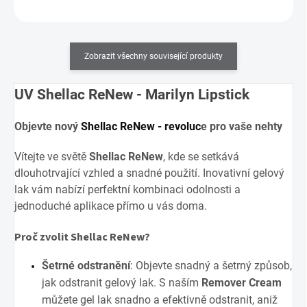
ZEPTAT SE
HLÍDAT
Uložit
Zobrazit všechny související produkty
UV Shellac ReNew - Marilyn Lipstick
Objevte nový
Shellac ReNew - revoluc
e pro vaše nehty
Vítejte ve světě
Shellac ReNew
, kde se setkává
dlouhotrvající vzhled a snadné použití. Inovativní gelový
lak vám nabízí perfektní kombinaci odolnosti a
jednoduché aplikace přímo u vás doma.
Proč zvolit Shellac ReNew?
Šetrné odstranění
: Objevte snadný a šetrný způsob,
jak odstranit gelový lak. S naším
Remover Cream
můžete gel lak snadno a efektivně odstranit, aniž