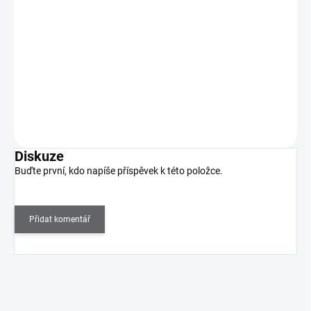
59 Kč
SKLADEM
(>5 KS)
49 Kč bez DPH
Velmi kvalitní štětec na gel velikosti 4 – umělý vlas, barva
oranžová
Do košíku
Diskuze
Buďte první, kdo napíše příspěvek k této položce.
Přidat komentář