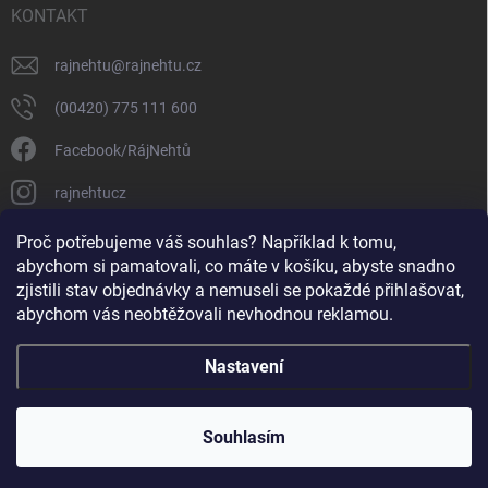
KONTAKT
rajnehtu
@
rajnehtu.cz
(00420) 775 111 600
Facebook/RájNehtů
rajnehtucz
https://www.youtube.com/@RajnehtuCzc
Proč potřebujeme váš souhlas? Například k tomu,
abychom si pamatovali, co máte v košíku, abyste snadno
zjistili stav objednávky a nemuseli se pokaždé přihlašovat,
abychom vás neobtěžovali nevhodnou reklamou.
Nastavení
Copyright 2026
Ráj nehtů
. Všechna práva vyhrazena.
Souhlasím
Vytvořil Shoptet