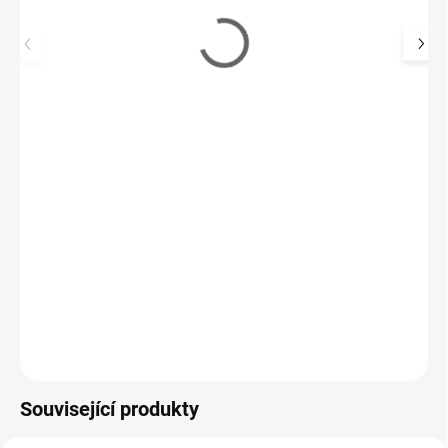
Pilník blok barevný - růžový 10 ks
190 Kč
175 Kč
SKLADEM
(>5 KS)
145 Kč bez DPH
Lešticí blok pro jemné zmatnění a vyhlazení nehtu před aplikací
gel laku, gelu či akrylu.
Do košíku
Související produkty