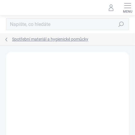
Přejít
na
obsah
Hledat
Spotřební materiál a hygienické pomůcky
Neohodnoceno
Podrobnosti hodnocení