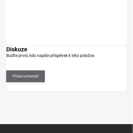
Lešticí blok pro jemné zmatnění a vyhlazení nehtu před aplikací
gel laku, gelu či akrylu.
Do košíku
Diskuze
Buďte první, kdo napíše příspěvek k této položce.
Přidat komentář
Z