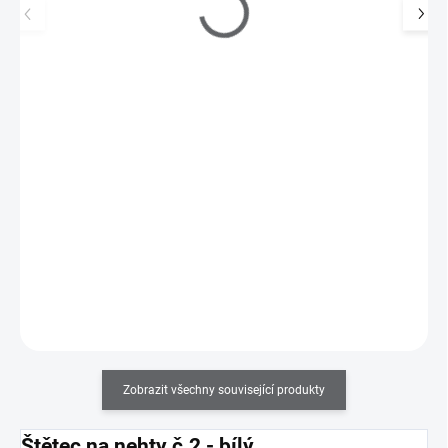
Štětec na gel č. 3 - bílý
69 Kč
SKLADEM
(>5 KS)
57 Kč bez DPH
Velmi kvalitní štětec na gel velikosti č. 3 - umělý vlas, bílá rukojeť.
Do košíku
Zobrazit všechny související produkty
Štětec na nehty č.2 - bílý