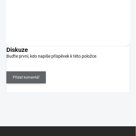
Zdobící kulička a zdobící štětec 2v1, stylová rukojeť s krystaly.
Do košíku
Diskuze
Buďte první, kdo napíše příspěvek k této položce.
Přidat komentář
Z