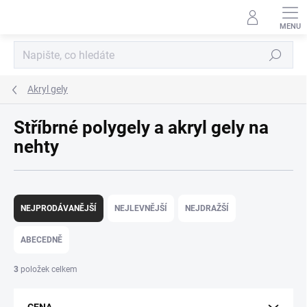
Přejít
na
obsah
Hledat
Akryl gely
Stříbrné polygely a akryl gely na
nehty
Ř
a
NEJPRODÁVANĚJŠÍ
NEJLEVNĚJŠÍ
NEJDRAŽŠÍ
z
e
ABECEDNĚ
n
í
3
položek celkem
p
r