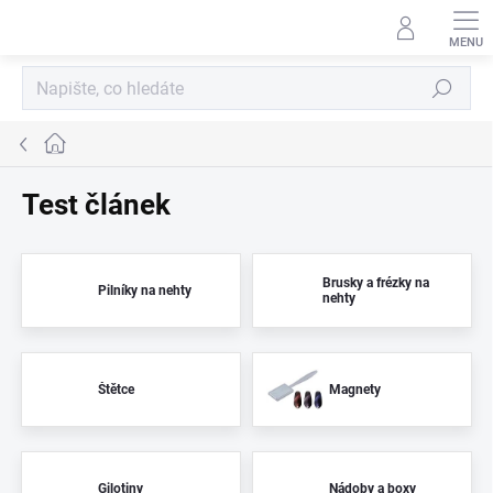
Přejít
na
obsah
Hledat
Domů
Test článek
Brusky a frézky na
Pilníky na nehty
nehty
Štětce
Magnety
Gilotiny
Nádoby a boxy