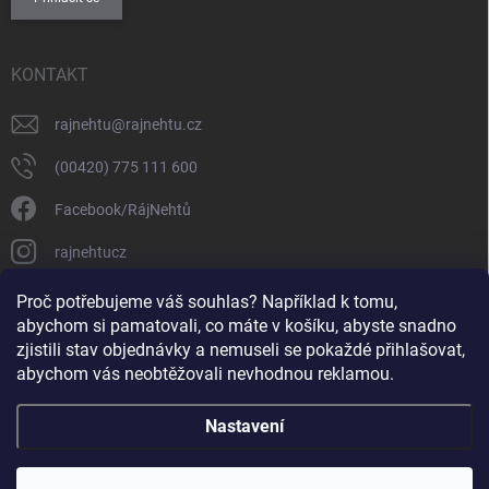
KONTAKT
rajnehtu
@
rajnehtu.cz
(00420) 775 111 600
Facebook/RájNehtů
rajnehtucz
https://www.youtube.com/@RajnehtuCzc
Proč potřebujeme váš souhlas? Například k tomu,
abychom si pamatovali, co máte v košíku, abyste snadno
zjistili stav objednávky a nemuseli se pokaždé přihlašovat,
abychom vás neobtěžovali nevhodnou reklamou.
Nastavení
Copyright 2026
Ráj nehtů
. Všechna práva vyhrazena.