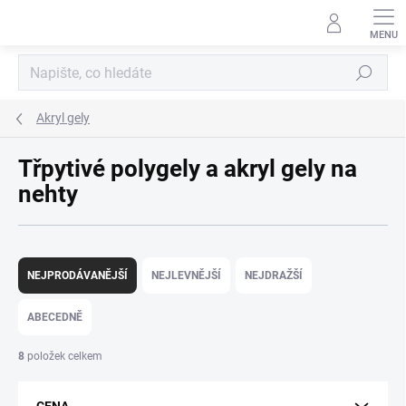
Přejít
na
obsah
Hledat
Akryl gely
Třpytivé polygely a akryl gely na
nehty
Ř
a
NEJPRODÁVANĚJŠÍ
NEJLEVNĚJŠÍ
NEJDRAŽŠÍ
z
e
ABECEDNĚ
n
í
8
položek celkem
p
r