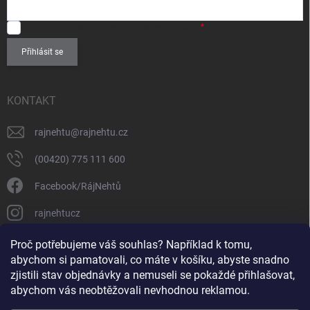
SOUHLASÍM
se zpracováním
osobních údajů
.
Přihlásit se
KONTAKT
rajnehtu
@
rajnehtu.cz
(00420) 775 111 600
Facebook/RájNehtů
rajnehtucz
https://www.youtube.com/@RajnehtuCzc
Proč potřebujeme váš souhlas? Například k tomu,
abychom si pamatovali, co máte v košíku, abyste snadno
zjistili stav objednávky a nemuseli se pokaždé přihlašovat,
abychom vás neobtěžovali nevhodnou reklamou.