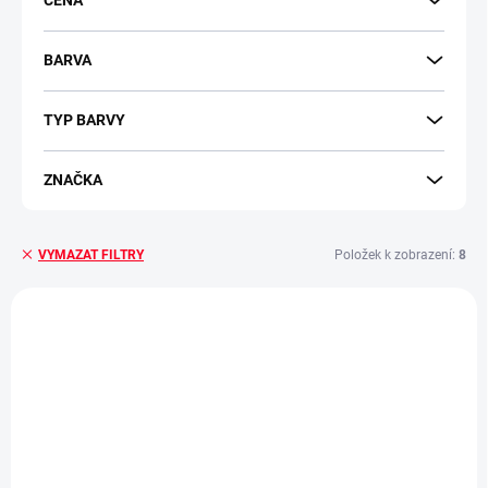
CENA
o
d
u
BARVA
k
t
TYP BARVY
ů
ZNAČKA
Položek k zobrazení:
8
VYMAZAT FILTRY
V
ý
219051
p
i
s
p
r
o