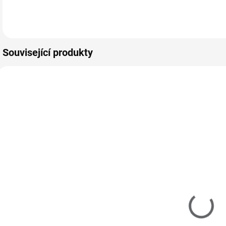
gelovým nebo
Používejte s
u
Do košíku
Do košíku
tekutým
gelovým nebo
I
magnetickým
tekutým
P
linkovačem…
magnetickým…
Související produkty
310100
855194
SKLADEM
SKLADEM
(3 KS)
(>5 KS)
AVON Sada
Houbička na
Anew
ombré efekt
Platinum s
9 Kč
Protinolem™
549 Kč
7 Kč bez DPH
454 Kč bez DPH
1