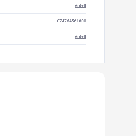
Ardell
074764561800
Ardell
akoupili
A36850
A52609