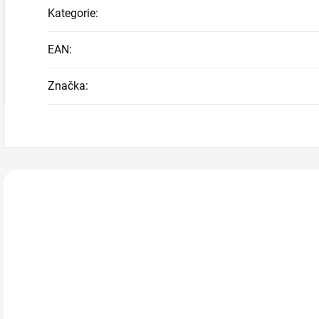
Kategorie
:
EAN
:
Značka
:
Zákazníci také n
A64924
A56896