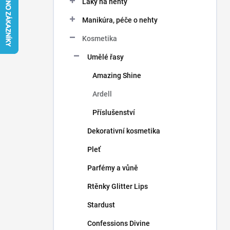
Laky na nehty
í
p
Manikúra, péče o nehty
a
n
Kosmetika
e
Umělé řasy
l
Amazing Shine
Ardell
Příslušenství
Dekorativní kosmetika
Pleť
Parfémy a vůně
Rtěnky Glitter Lips
Stardust
Confessions Divine