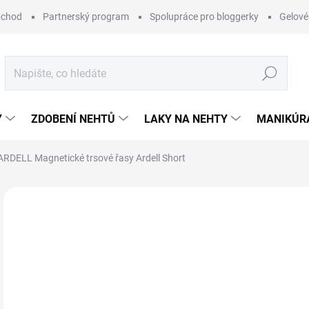
bchod
Partnerský program
Spolupráce pro bloggerky
Gelové
Hledat
Y
ZDOBENÍ NEHTŮ
LAKY NA NEHTY
MANIKÚRA
ARDELL Magnetické trsové řasy Ardell Short
Neohodnoceno
Podrobnosti hodnocení
ZNAČKA:
ARD
2
Měr
MO
cena
MOŽ