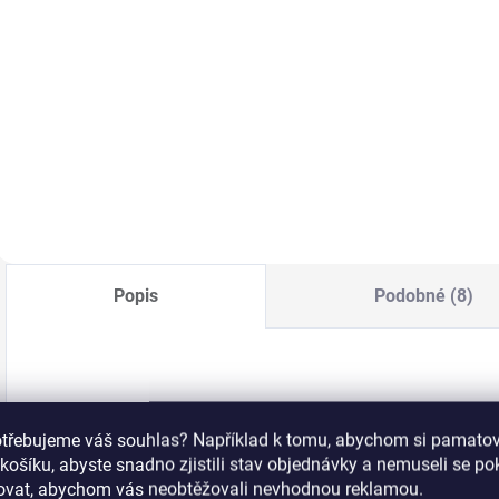
Do košíku
Do košíku
Vytvořte si ombré
Pomáhá obnovit to,
P
vzhled snadno a
co ochabující pleť
s
rychle za použití
potřebuje nejvíc:
t
houbičky.
pevnost, vláčnost a
p
pružnost. UVA/UVB
k
ochrana pomocí
m
SPF 20. Pro pleť
50+.
Popis
Podobné (8)
ARDELL Magnetické trsové řasy Ardell S
otřebujeme váš souhlas? Například k tomu, abychom si pamatova
košíku, abyste snadno zjistili stav objednávky a nemuseli se p
Patentovaná novinka - magnetické krátké trsy! Použív
šovat, abychom vás neobtěžovali nevhodnou reklamou.
magnetickým linkovačem Ardell.