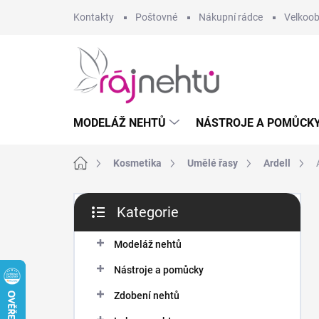
Přejít
Kontakty
Poštovné
Nákupní rádce
Velkoo
na
obsah
MODELÁŽ NEHTŮ
NÁSTROJE A POMŮCK
Domů
Kosmetika
Umělé řasy
Ardell
P
Kategorie
o
Přeskočit
s
kategorie
t
Modeláž nehtů
r
Nástroje a pomůcky
a
n
Zdobení nehtů
n