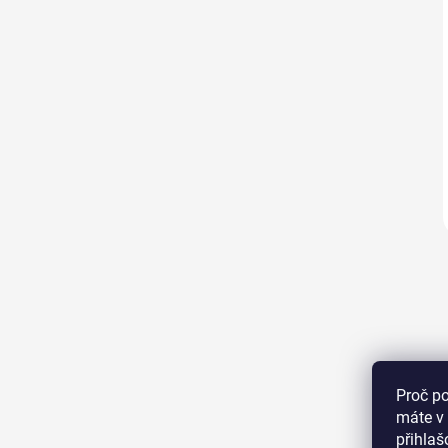
Proč p
máte v 
přihla