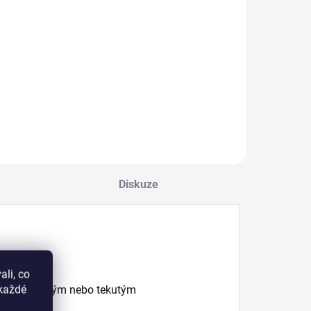
Do košíku
Do košíku
recizní kartáček
Tekutý magnetický
e zaobleným
černý linkovač
varem zachytí,
slouží k inovativní
ozvedne a natočí
aplikaci
aždou řasu pro
magnetických řas s
aximální efekt!
benefitem vytvoření
oční linky.
Diskuze
hort
li, co
okaždé
ejte s gelovým nebo tekutým