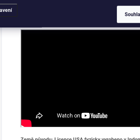
avení
Aplikace umělých řas:
Souhl
Země původu: Licence USA fyzicky vyrobeno v Indon