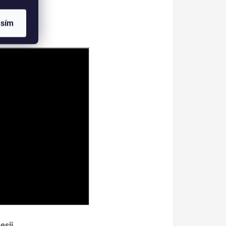
asím
esii