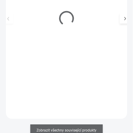
ARDELL Přírodní řasy WISPIES - typ 603
119 Kč
SKLADEM
(2 KS)
98 Kč bez DPH
Přírodní řasy Ardell jsou vyrobeny ze 100% lidských vlasů.
Do košíku
Zobrazit všechny související produkty