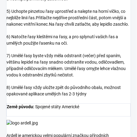
5) Uchopte pinzetou řasy uprostřed a nalepte na horní víčko, co
nejblíže linii řas.Přitlačte nejdříve prostřední část, potom vnější a
nakonec vnitřní konec.Na řasy chvíli zatlačte, aby lepidlo zaschlo.
6) Natočte řasy kleštěmi na řasy, a pro splynutí vašich řas a
umělých použijte řasenku na oči.
7) Umělé řasy byste vždy měla odstranit (večer) před spaním,
většinu lepidel na řasy snadno odstraníte vodou, odličovadlem,
případně odličovacím mlékem. Umělé řasy omyjte lehce vlažnou
vodou k odstranění zbytků nečistot.
8) Umělé řasy vždy uložte zpět do původního obalu, možnost
opakované aplikace umělých řas 2-3 týdny
Země původu:
Spojené státy Americké
Ardell je americkou velmi populární značkou přírodních