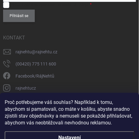
SOUHLASÍM
se zpracováním
osobních údajů
.
Přihlásit se
KONTAKT
rajnehtu
@
rajnehtu.cz
(00420) 775 111 600
Facebook/RájNehtů
rajnehtucz
https://www.youtube.com/@RajnehtuCzc
Proč potřebujeme váš souhlas? Například k tomu,
abychom si pamatovali, co máte v košíku, abyste snadno
zjistili stav objednávky a nemuseli se pokaždé přihlašovat,
abychom vás neobtěžovali nevhodnou reklamou.
Nastavení