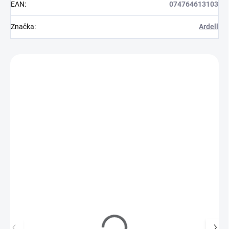
EAN
:
074764613103
Značka
:
Ardell
Zákazníci také nakoupili
A65031