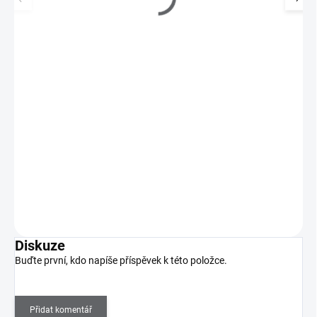
ARDELL Přírodní řasy NATURAL - Babies
119 Kč
SKLADEM
(>5 KS)
98 Kč bez DPH
Přírodní řasy Ardell jsou vyrobeny ze 100% lidských vlasů.
Do košíku
Diskuze
Buďte první, kdo napíše příspěvek k této položce.
Přidat komentář