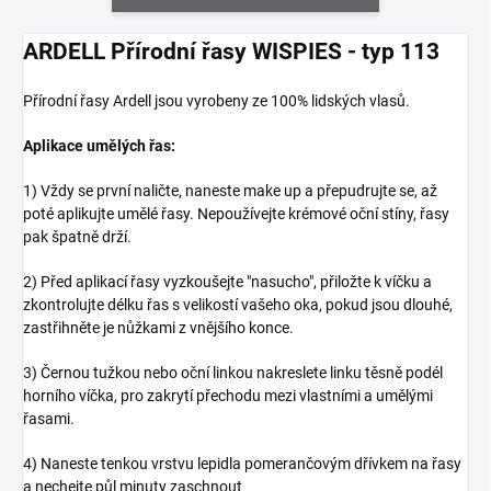
ARDELL Přírodní řasy WISPIES - typ 113
Přírodní řasy Ardell jsou vyrobeny ze 100% lidských vlasů.
Aplikace umělých řas:
1) Vždy se první naličte, naneste make up a přepudrujte se, až
poté aplikujte umělé řasy. Nepoužívejte krémové oční stíny, řasy
pak špatně drží.
2) Před aplikací řasy vyzkoušejte "nasucho", přiložte k víčku a
zkontrolujte délku řas s velikostí vašeho oka, pokud jsou dlouhé,
zastřihněte je nůžkami z vnějšího konce.
3) Černou tužkou nebo oční linkou nakreslete linku těsně podél
horního víčka, pro zakrytí přechodu mezi vlastními a umělými
řasami.
4) Naneste tenkou vrstvu lepidla pomerančovým dřívkem na řasy
a nechejte půl minuty zaschnout