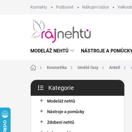
Přejít
Kontakty
Poštovné
Nákupní rádce
Velkoo
na
obsah
MODELÁŽ NEHTŮ
NÁSTROJE A POMŮCK
Domů
Kosmetika
Umělé řasy
Ardell
P
Kategorie
o
Přeskočit
s
kategorie
t
Modeláž nehtů
r
Nástroje a pomůcky
a
n
Zdobení nehtů
n