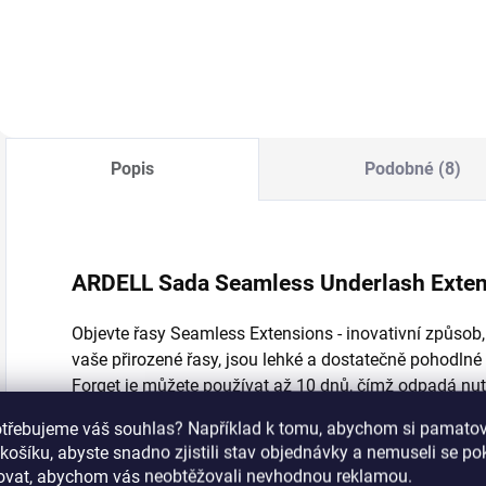
rychle za použití
potřebuje nejvíc:
t
houbičky.
pevnost, vláčnost a
p
pružnost. UVA/UVB
k
ochrana pomocí
m
SPF 20. Pro pleť
50+.
Popis
Podobné (8)
ARDELL Sada Seamless Underlash Exten
Objevte řasy Seamless Extensions - inovativní způsob, j
vaše přirozené řasy, jsou lehké a dostatečně pohodlné
Forget je můžete používat až 10 dnů, čímž odpadá nut
otřebujeme váš souhlas? Například k tomu, abychom si pamatova
Sada obsahuje
36 bezuzlových
prodlužovacích řas
rů
košíku, abyste snadno zjistili stav objednávky a nemuseli se p
podle vaší potřeby,
lepidlo Duo Bond & Seal
, spolehli
šovat, abychom vás neobtěžovali nevhodnou reklamou.
přesné umístění.