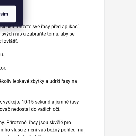
asím
výsledku můžete své řasy před aplikací
 svých řas a zabraňte tomu, aby se
i zvlášť.
ku.
or.
ékoliv lepkavé zbytky a udrží řasy na
, vyčkejte 10-15 sekund a jemně řasy
ňovač nedostal do vašich očí.
y. Přirozené řasy jsou skvělé pro
odního vlasu změní váš běžný pohled na