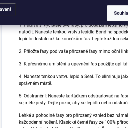
avení
Aplikace umělých řas:
Souhl
1. Pečlivě si vyčistěte své řasy, pro dosažení lepšího 
natočit. Naneste tenkou vrstvu lepidla Bond na spodek
lepidlo dostalo až ke konečkům řas. Lepte každou sekc
2. Přiložte řasy pod vaše přirozené řasy mimo oční lin
3. K přesnému umístění a upevnění řas použijte aplikát
4. Naneste tenkou vrstvu lepidla Seal. To eliminuje jak
správném místě.
5. Odstranění: Naneste kartáčkem odstraňovač na řasy
sejměte prsty. Dejte pozor, aby se lepidlo nebo odstra
Lehké a pohodlné řasy pro přirozený vzhled bez námah
každodenní nošení. Klasické černé řasy ze 100% přír