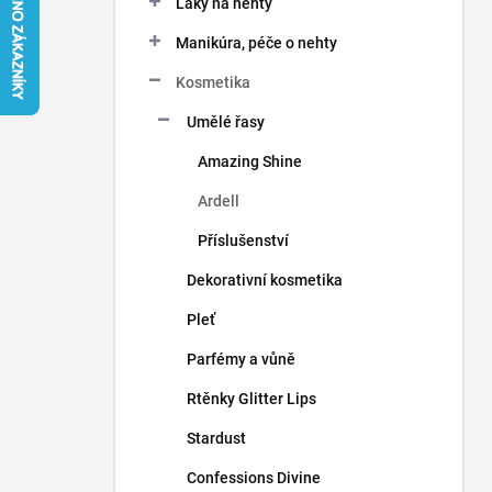
Laky na nehty
í
p
Manikúra, péče o nehty
a
n
Kosmetika
e
Umělé řasy
l
Amazing Shine
Ardell
Příslušenství
Dekorativní kosmetika
Pleť
Parfémy a vůně
Rtěnky Glitter Lips
Stardust
Confessions Divine