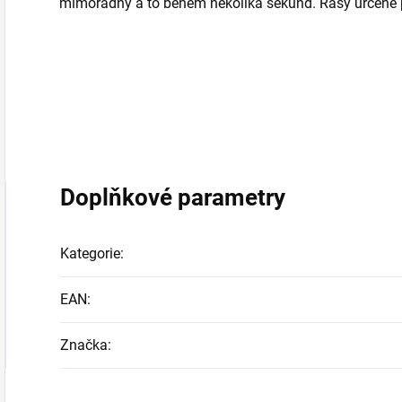
mimořádný a to během několika sekund. Řasy určené p
Doplňkové parametry
Kategorie
:
EAN
:
Značka
: