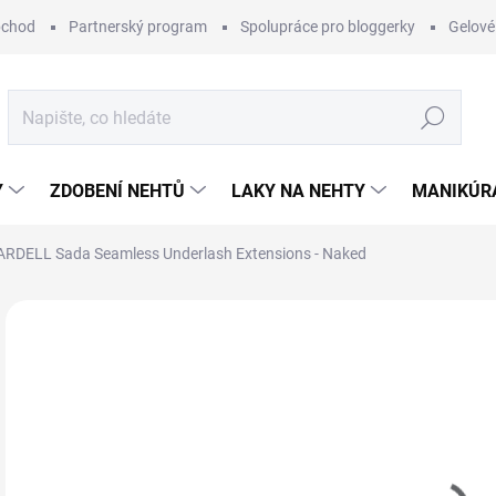
bchod
Partnerský program
Spolupráce pro bloggerky
Gelové
Hledat
Y
ZDOBENÍ NEHTŮ
LAKY NA NEHTY
MANIKÚRA
ARDELL Sada Seamless Underlash Extensions - Naked
Neohodnoceno
Podrobnosti hodnocení
ZNAČKA:
ARD
6
Měr
MO
cena
MOŽ