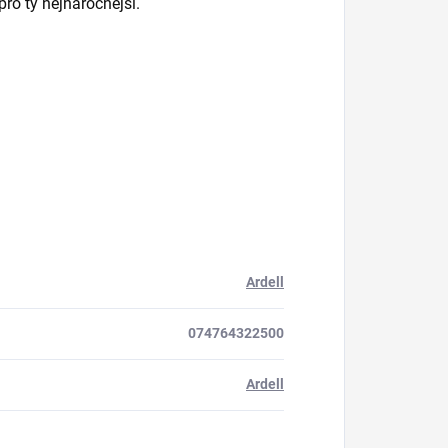
ro ty nejnáročnější.
Ardell
074764322500
Ardell