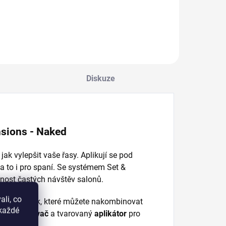
varem zachytí,
tmavé barvě dodá
ozvedne a natočí
víčku výraznou
aždou řasu pro
linku.
aximální efekt!
Diskuze
sions - Naked
ak vylepšit vaše řasy. Aplikují se pod
 a to i pro spaní. Se systémem Set &
nost častých návštěv salonů.
li, co
zných délek, které můžete nakombinovat
okaždé
vý
odstraňovač
a tvarovaný
aplikátor
pro