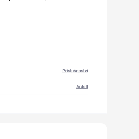
Příslušenství
Ardell
akoupili