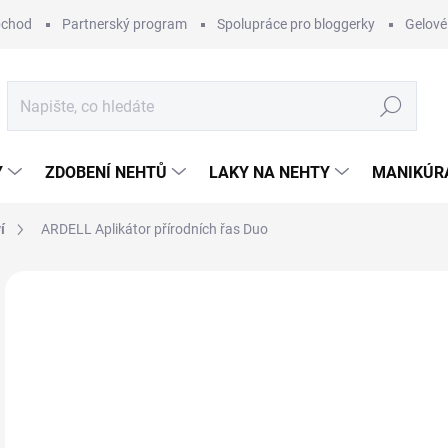
bchod
Partnerský program
Spolupráce pro bloggerky
Gelové
Hledat
Y
ZDOBENÍ NEHTŮ
LAKY NA NEHTY
MANIKÚRA
í
ARDELL Aplikátor přírodních řas Duo
1 hodnocení
Podrobnosti hodnocení
ZNAČKA:
ARDELL
1
Měr
SK
cena
MŮŽ
DO: