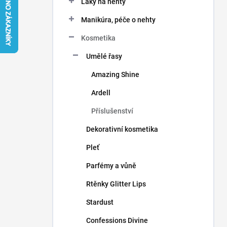
Laky na nehty
í
p
Manikúra, péče o nehty
a
n
Kosmetika
e
Umělé řasy
l
Amazing Shine
Ardell
Příslušenství
Dekorativní kosmetika
Pleť
Parfémy a vůně
Rtěnky Glitter Lips
Stardust
Confessions Divine