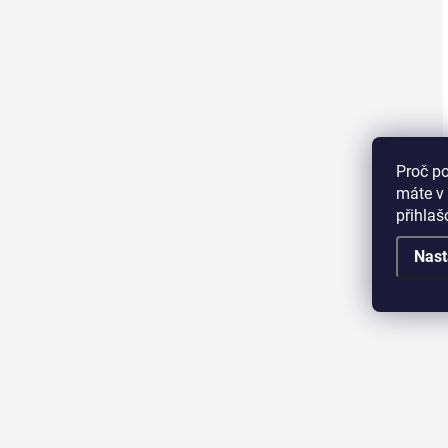
Proč p
máte v 
přihla
Nast