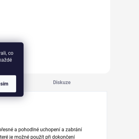
Do košíku
Detail
recizní kartáček
Trsové řasy Ardell v
e zaobleným
trio svazcích s
varem zachytí,
uzlíkem v délce
ozvedne a natočí
short.
li, co
aždou řasu pro
okaždé
aximální efekt!
Diskuze
asím
 přesné a pohodlné uchopení a zabrání
které je možné použít při dokončení