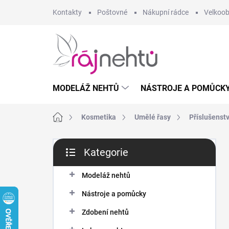
Přejít
Kontakty
Poštovné
Nákupní rádce
Velkoo
na
obsah
MODELÁŽ NEHTŮ
NÁSTROJE A POMŮCK
Domů
Kosmetika
Umělé řasy
Příslušenstv
P
Kategorie
o
Přeskočit
s
kategorie
t
Modeláž nehtů
r
Nástroje a pomůcky
a
n
Zdobení nehtů
n