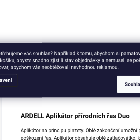
Do košíku
Do košíku
Vytvořte si ombré
Pomáhá obnovit to,
P
vzhled snadno a
co ochabující pleť
s
rychle za použití
potřebuje nejvíc:
t
houbičky.
pevnost, vláčnost a
p
otřebujeme váš souhlas? Například k tomu, abychom si pamatova
pružnost. UVA/UVB
k
košíku, abyste snadno zjistili stav objednávky a nemuseli se p
ochrana pomocí
m
šovat, abychom vás neobtěžovali nevhodnou reklamou.
SPF 20. Pro pleť
50+.
avení
Popis
Podobné (8)
Souhl
ARDELL Aplikátor přírodních řas Duo
Aplikátor na principu pinzety. Oblé zakončení umožní
poškození řas. Aplikátor obsahuje oblé zatlačovátko, 