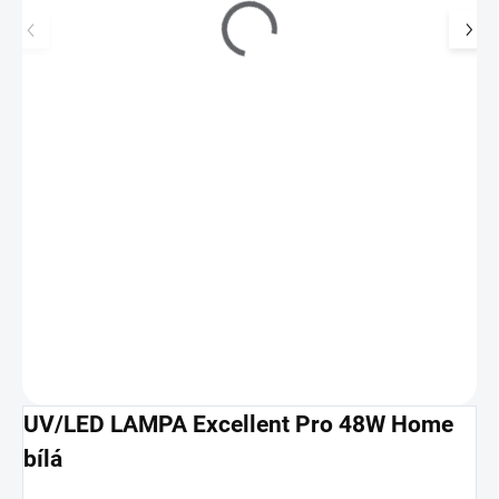
UV/LED LAMPA Excellent Pro Master Line 54W
bílá
1 790 Kč
990 Kč
SKLADEM
(>5 KS)
818 Kč bez DPH
Patentovaná technologie dvojitých LED diod vyzařuje světlo, které
dokáže vytvrdit všechny typy hybridních…
Do košíku
UV/LED LAMPA Excellent Pro 48W Home
bílá