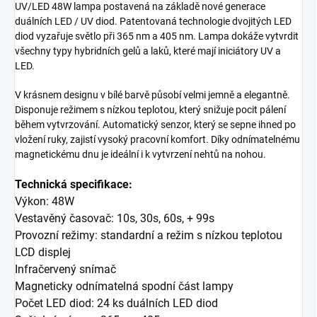
UV/LED 48W lampa postavená na základě nové generace
duálních LED / UV diod. Patentovaná technologie dvojitých LED
diod vyzařuje světlo při 365 nm a 405 nm. Lampa dokáže vytvrdit
všechny typy hybridních gelů a laků, které mají iniciátory UV a
LED.
V krásnem designu v bílé barvě
působí velmi jemně a elegantně.
Disponuje režimem s nízkou teplotou, který snižuje pocit pálení
během vytvrzování. Automatický senzor, který se sepne ihned po
vložení ruky, zajistí vysoký pracovní komfort. Díky odnímatelnému
magnetickému dnu je ideální i k vytvrzení nehtů na nohou.
Technická specifikace:
Výkon: 48W
Vestavěný časovač: 10s, 30s, 60s, + 99s
Provozní režimy: standardní a režim s nízkou teplotou
LCD displej
Infračervený snímač
Magneticky odnímatelná spodní část lampy
Počet LED diod: 24 ks duálních LED diod