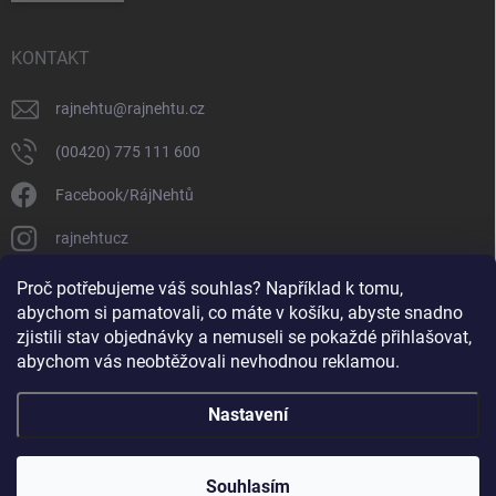
KONTAKT
rajnehtu
@
rajnehtu.cz
(00420) 775 111 600
Facebook/RájNehtů
rajnehtucz
https://www.youtube.com/@RajnehtuCzc
Proč potřebujeme váš souhlas? Například k tomu,
abychom si pamatovali, co máte v košíku, abyste snadno
zjistili stav objednávky a nemuseli se pokaždé přihlašovat,
abychom vás neobtěžovali nevhodnou reklamou.
Nastavení
Copyright 2026
Ráj nehtů
. Všechna práva vyhrazena.
Souhlasím