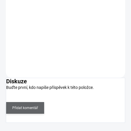
Profesionální nůžky na kůžičku EXPERT 20 TYP 2
464 Kč
SKLADEM
(>5 KS)
383 Kč bez DPH
Profesionální nůžky na kůžičku STALEKS z řady Expert. Ruční
ostření čepelek, komfortní rukojeti, špičková…
Do košíku
Diskuze
Buďte první, kdo napíše příspěvek k této položce.
Přidat komentář