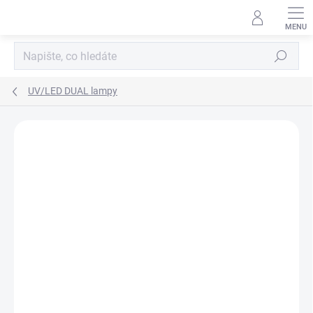
Přejít
na
obsah
Hledat
UV/LED DUAL lampy
71 hodnocení
Podrobnosti hodnocení