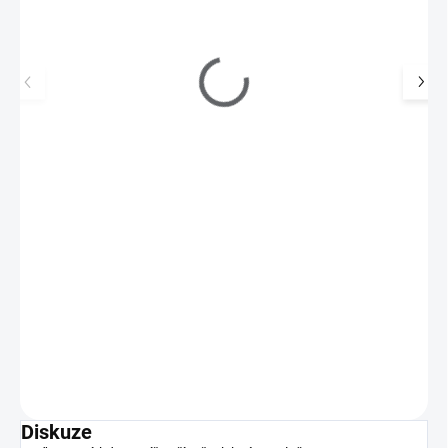
Zdobení v karuselu Neon - lentilky malé
99 Kč
69 Kč
SKLADEM
(>5 KS)
57 Kč bez DPH
Kovové zdobení v karuselu ve tvaru barevných koleček.
Do košíku
Diskuze