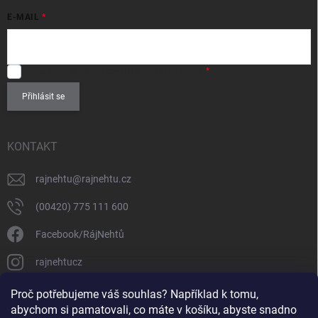
E-MAIL
SOUHLASÍM
se zpracováním
osobních údajů
.
Přihlásit se
KONTAKT
rajnehtu
@
rajnehtu.cz
(00420) 775 111 600
Facebook/RájNehtů
rajnehtucz
https://www.youtube.com/@RajnehtuCzc
Proč potřebujeme váš souhlas? Například k tomu,
abychom si pamatovali, co máte v košíku, abyste snadno