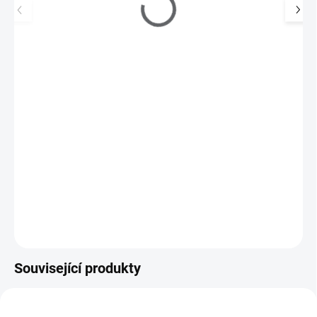
Vzorník - sada 24 tipů, přírodní
69 Kč
SKLADEM
(>5 KS)
57 Kč bez DPH
Vzorník pro profesionální nehtová studia i domácí použití. Sada
obsahuje 24 tipů - lze je libovolně ubírat…
Do košíku
Související produkty
310100
711055