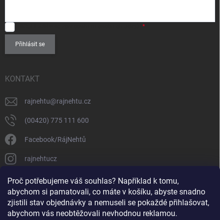
SOUHLASÍM
se zpracováním
osobních údajů
.
Přihlásit se
KONTAKT
rajnehtu
@
rajnehtu.cz
(00420) 775 111 600
Facebook/RájNehtů
rajnehtucz
https://www.youtube.com/@RajnehtuCzc
Proč potřebujeme váš souhlas? Například k tomu,
abychom si pamatovali, co máte v košíku, abyste snadno
zjistili stav objednávky a nemuseli se pokaždé přihlašovat,
abychom vás neobtěžovali nevhodnou reklamou.