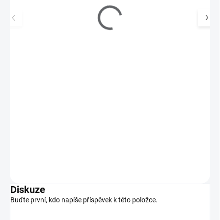
Zdobící vločky - Foil Flakes Red
99 Kč
SKLADEM
(>5 KS)
82 Kč bez DPH
Zdobící vločky pro jedinečný metalický efekt.
Do košíku
Diskuze
Buďte první, kdo napíše příspěvek k této položce.