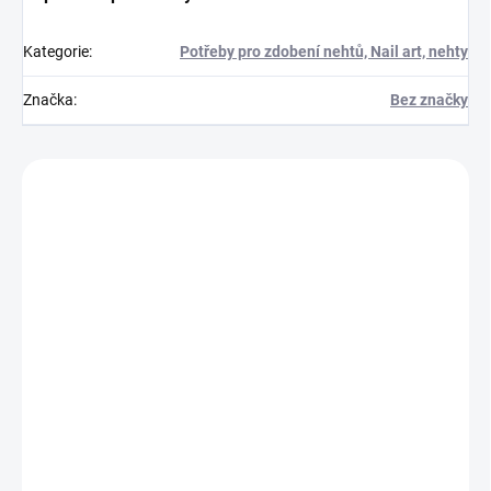
Kategorie
:
Potřeby pro zdobení nehtů, Nail art, nehty
Značka
:
Bez značky
Zákazníci také nakoupili
715904