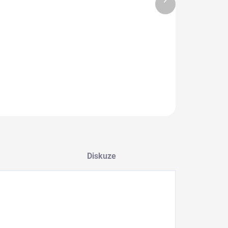
8.2026
produkt
NOSTI DORUČENÍ
−
+
Přidat do košíku
ILNÍ INFORMACE
ZEPTAT SE
HLÍDAT
Uložit
Diskuze