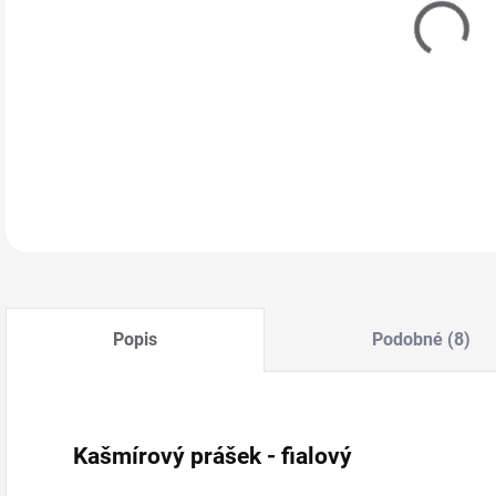
11.
MOŽ
DETA
Popis
Podobné (8)
Kašmírový prášek - fialový