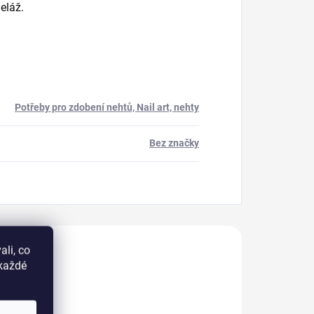
eláž.
Potřeby pro zdobení nehtů, Nail art, nehty
Bez značky
akoupili
li, co
okaždé
716204
715018