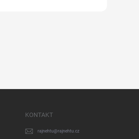
KONTAKT
rajnehtu
@
rajnehtu.cz