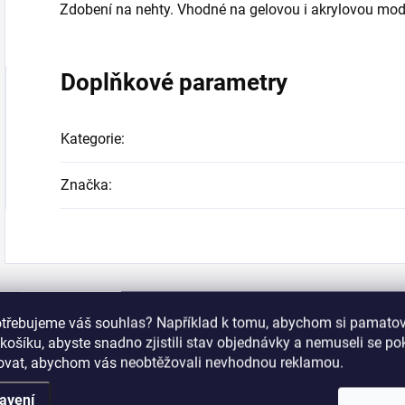
Zdobení na nehty. Vhodné na gelovou i akrylovou mod
Doplňkové parametry
Kategorie
:
Značka
:
Zákazníci také n
otřebujeme váš souhlas? Například k tomu, abychom si pamatova
košíku, abyste snadno zjistili stav objednávky a nemuseli se p
šovat, abychom vás neobtěžovali nevhodnou reklamou.
715019
715013
avení