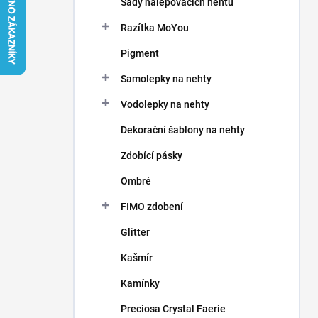
Sady nalepovacích nehtů
í
p
Razítka MoYou
a
n
Pigment
e
Samolepky na nehty
l
Vodolepky na nehty
Dekorační šablony na nehty
Zdobící pásky
Ombré
FIMO zdobení
Glitter
Kašmír
Kamínky
Preciosa Crystal Faerie