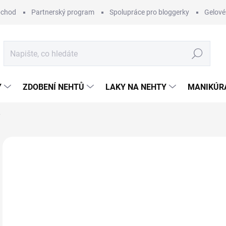
bchod
Partnerský program
Spolupráce pro bloggerky
Gelové
Hledat
Y
ZDOBENÍ NEHTŮ
LAKY NA NEHTY
MANIKÚRA
ý
6 hodnocení
Podrobnosti hodnocení
29
Měr
SK
cena
MŮŽ
DO: