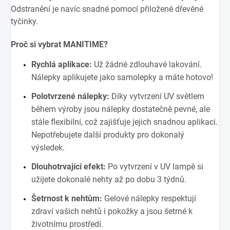
Odstranění je navíc snadné pomocí přiložené dřevěné
tyčinky.
Proč si vybrat MANITIME?
Rychlá aplikace:
Už žádné zdlouhavé lakování.
Nálepky aplikujete jako samolepky a máte hotovo!
Polotvrzené nálepky:
Díky vytvrzení UV světlem
během výroby jsou nálepky dostatečně pevné, ale
stále flexibilní, což zajišťuje jejich snadnou aplikaci.
Nepotřebujete další produkty pro dokonalý
výsledek.
Dlouhotrvající efekt:
Po vytvrzení v UV lampě si
užijete dokonalé nehty až po dobu 3 týdnů.
Šetrnost k nehtům:
Gelové nálepky respektují
zdraví vašich nehtů i pokožky a jsou šetrné k
životnímu prostředí.