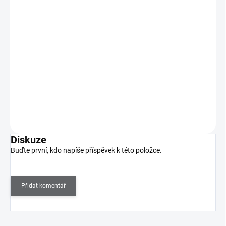
MANITIME gelové nálepky - Classic Touch
239 Kč
SKLADEM
(>5 KS)
198 Kč bez DPH
Přinášíme vám MANITIME, jednorázové gelové nálepky, které vám
vykouzlí dokonalou manikúru během pár minut!…
Do košíku
Diskuze
Buďte první, kdo napíše příspěvek k této položce.
Přidat komentář