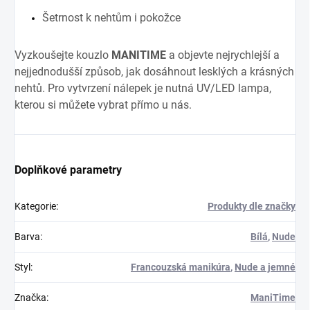
Šetrnost k nehtům i pokožce
Vyzkoušejte kouzlo
MANITIME
a objevte nejrychlejší a
nejjednodušší způsob, jak dosáhnout lesklých a krásných
nehtů. Pro vytvrzení nálepek je nutná UV/LED lampa,
kterou si můžete vybrat přímo u nás.
Doplňkové parametry
Kategorie
:
Produkty dle značky
Barva
:
Bílá
,
Nude
Styl
:
Francouzská manikúra
,
Nude a jemné
Značka
:
ManiTime