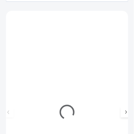
Zákazníci také nakoupili
216252