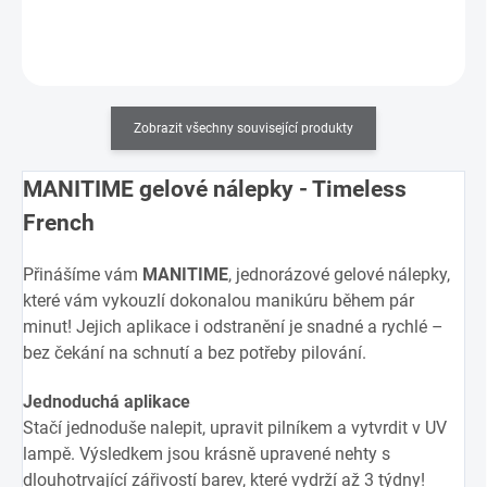
Do košíku
Zobrazit všechny související produkty
MANITIME gelové nálepky - Timeless
French
Přinášíme vám
MANITIME
, jednorázové gelové nálepky,
které vám vykouzlí dokonalou manikúru během pár
minut! Jejich aplikace i odstranění je snadné a rychlé –
bez čekání na schnutí a bez potřeby pilování.
Jednoduchá aplikace
Stačí jednoduše nalepit, upravit pilníkem a vytvrdit v UV
lampě. Výsledkem jsou krásně upravené nehty s
dlouhotrvající zářivostí barev, které vydrží až 3 týdny!