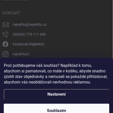
KONTAKT
rajnehtu
@
rajnehtu.cz
(00420) 775 111 600
Facebook/RájNehtů
rajnehtucz
https://www.youtube.com/@RajnehtuCzc
Proč potřebujeme váš souhlas? Například k tomu,
abychom si pamatovali, co máte v košíku, abyste snadno
zjistili stav objednávky a nemuseli se pokaždé přihlašovat,
abychom vás neobtěžovali nevhodnou reklamou.
Nastavení
Copyright 2026
Ráj nehtů
. Všechna práva vyhrazena.
Souhlasím