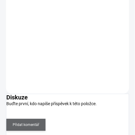
MoYou Razítkovací lak na nehty - Rosy Ribbon
9ml
195 Kč
SKLADEM
(4 KS)
161 Kč bez DPH
Razítkovací lak na nehty v 9ml lahvičce se štětečkem s velmi
silnou pigmentací. Výborně se hodí i na…
Do košíku
Diskuze
Buďte první, kdo napíše příspěvek k této položce.
Přidat komentář