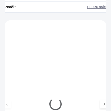
Značka
:
CEDRO sole
Zákazníci také nakoupili
M10070