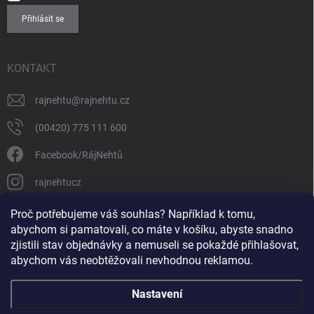
Přihlásit se
KONTAKT
rajnehtu
@
rajnehtu.cz
(00420) 775 111 600
Facebook/RájNehtů
rajnehtucz
https://www.youtube.com/@RajnehtuCzc
Proč potřebujeme váš souhlas? Například k tomu,
abychom si pamatovali, co máte v košíku, abyste snadno
zjistili stav objednávky a nemuseli se pokaždé přihlašovat,
abychom vás neobtěžovali nevhodnou reklamou.
Nastavení