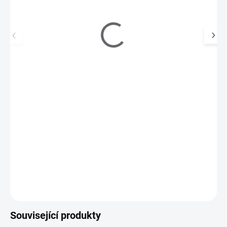
Cedro Four Seasons lak na nehty 5 14 ml
46 Kč
SKLADEM
(3 KS)
38 Kč bez DPH
Lak na nehty - lososový, krycí lak bez perleti.
Do košíku
Související produkty