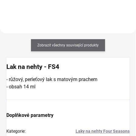
a lesk na nehtech.
odlupování barevného laku.
Zobrazit všechny související produkty
Lak na nehty - FS4
- růžový, perleťový lak s matovým prachem
- obsah 14 ml
Doplňkové parametry
Kategorie
:
Laky na nehty Four Seasons