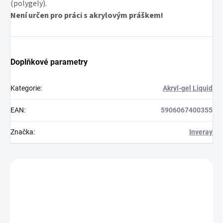
(polygely).
Není určen pro práci s akrylovým práškem!
Doplňkové parametry
Kategorie
:
Akryl-gel Liquid
EAN
:
5906067400355
Značka
:
Inveray
Zákazníci také nakoupili
520051