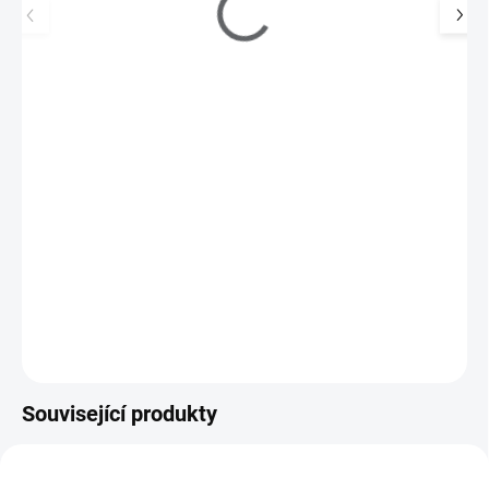
Inveray Cleaner Prep & Wipe Dehydrator 500 ml
198 Kč
SKLADEM
(>5 KS)
164 Kč bez DPH
Profesionální čistič k dokonalé přípravě a dokončení vaší
manikúry.
Do košíku
Související produkty
TIP
IN5020
713005