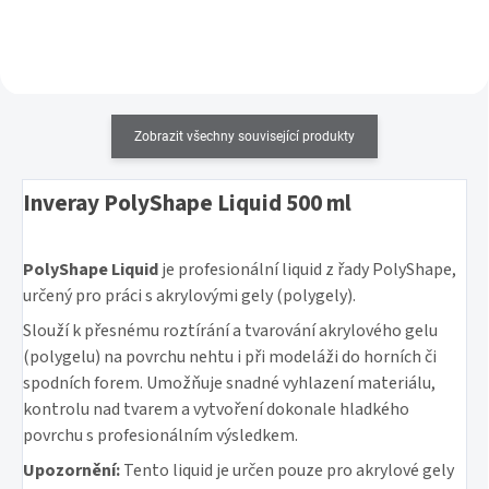
Zobrazit všechny související produkty
Inveray PolyShape Liquid 500 ml
PolyShape Liquid
je profesionální liquid z řady PolyShape,
určený pro práci s akrylovými gely (polygely).
Slouží k přesnému roztírání a tvarování akrylového gelu
(polygelu) na povrchu nehtu i při modeláži do horních či
spodních forem. Umožňuje snadné vyhlazení materiálu,
kontrolu nad tvarem a vytvoření dokonale hladkého
povrchu s profesionálním výsledkem.
Upozornění:
Tento liquid je určen pouze pro akrylové gely