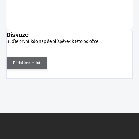
Do košíku
Diskuze
Buďte první, kdo napíše příspěvek k této položce.
Přidat komentář
Z
á
p
a