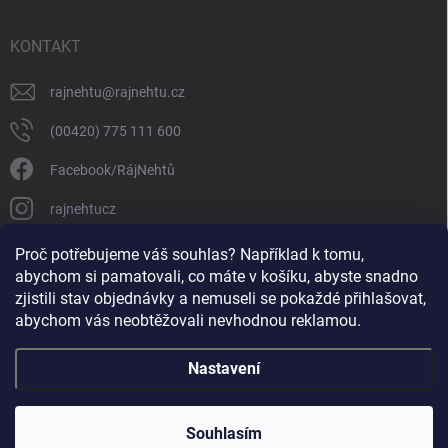
KONTAKT
rajnehtu
@
rajnehtu.cz
(00420) 775 111 600
Facebook/RájNehtů
rajnehtucz
https://www.youtube.com/@RajnehtuCzc
Proč potřebujeme váš souhlas? Například k tomu,
abychom si pamatovali, co máte v košíku, abyste snadno
zjistili stav objednávky a nemuseli se pokaždé přihlašovat,
abychom vás neobtěžovali nevhodnou reklamou.
Nastavení
Copyright 2026
Ráj nehtů
. Všechna práva vyhrazena.
Souhlasím