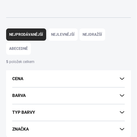
Ř
a
NEJPRODÁVANĚJŠÍ
NEJLEVNĚJŠÍ
NEJDRAŽŠÍ
z
e
ABECEDNĚ
n
í
5
položek celkem
p
r
CENA
o
d
u
BARVA
k
t
TYP BARVY
ů
ZNAČKA