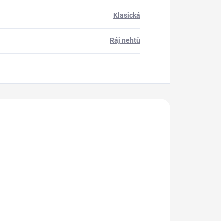
Klasická
Ráj nehtů
akoupili
710088
520052