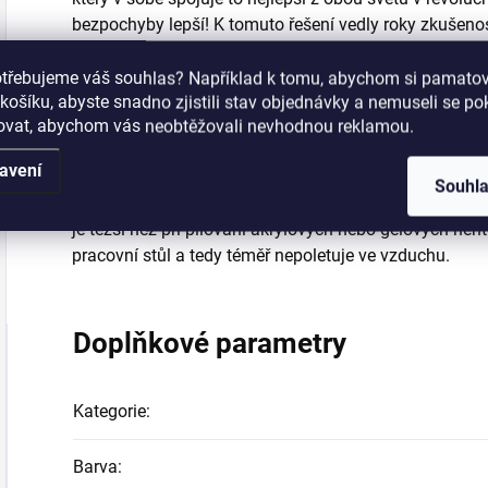
bezpochyby lepší! K tomuto řešení vedly roky zkušenost
shodnou na tom, že Akryl-gel zaručuje silné a flexibiln
zápachu a nevytváří žádný prach. Po vytvrzení zanech
otřebujeme váš souhlas? Například k tomu, abychom si pamatova
košíku, abyste snadno zjistili stav objednávky a nemuseli se p
Akryl-gel je "All-in-one" systém pro konzistentně dok
šovat, abychom vás neobtěžovali nevhodnou reklamou.
Akryl-gelu kombinuje akrylový prášek zaručující pevno
avení
iniciátory a poskytuje tak neomezený čas pro dokona
Souhl
připomínající tmel zajišťuje hladký a dokonalý výsledek
je těžší než při pilování akrylových nebo gelových ne
pracovní stůl a tedy téměř nepoletuje ve vzduchu.
Doplňkové parametry
Kategorie
:
Barva
: