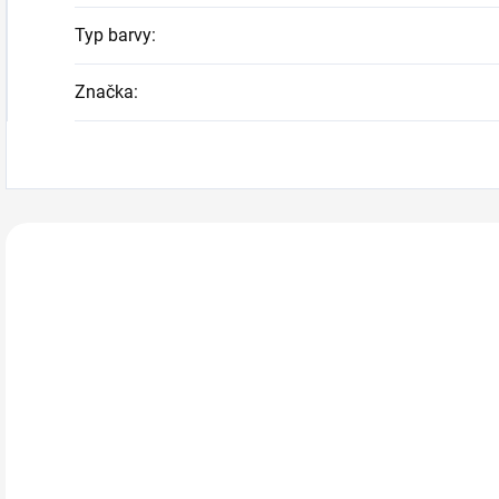
Typ barvy
:
Značka
:
Zákazníci také n
219050
IN5030