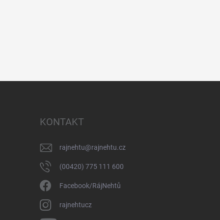
KONTAKT
rajnehtu
@
rajnehtu.cz
(00420) 775 111 600
Facebook/RájNehtů
rajnehtucz