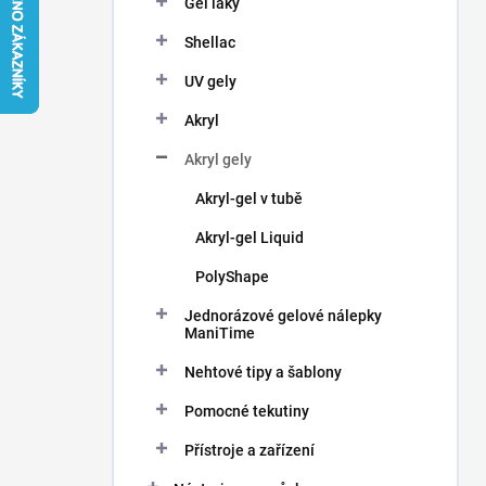
Gel laky
í
p
Shellac
a
n
UV gely
e
Akryl
l
Akryl gely
Akryl-gel v tubě
Akryl-gel Liquid
PolyShape
Jednorázové gelové nálepky
ManiTime
Nehtové tipy a šablony
Pomocné tekutiny
Přístroje a zařízení