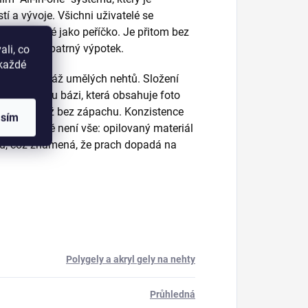
í a vývoje. Všichni uživatelé se
í nehty lehké jako peříčko. Je přitom bez
ává jen nepatrný výpotek.
li, co
okaždé
onalou modeláž umělých nehtů. Složení
st a gelovou bázi, která obsahuje foto
lou modeláž bez zápachu. Konzistence
asím
. A to ještě není vše: opilovaný materiál
htů, což znamená, že prach dopadá na
Polygely a akryl gely na nehty
Průhledná