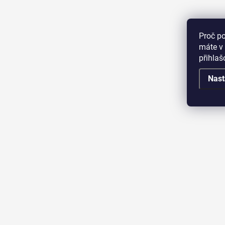
Proč p
máte v 
přihla
Nast