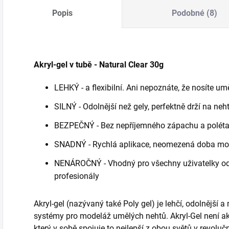
Popis
Podobné (8)
Akryl-gel v tubě - Natural Clear 30g
LEHKÝ - a flexibilní. Ani nepoznáte, že nosíte um
SILNÝ - Odolnější než gely, perfektně drží na neh
BEZPEČNÝ - Bez nepříjemného zápachu a poléta
SNADNÝ - Rychlá aplikace, neomezená doba mod
NENÁROČNÝ - Vhodný pro všechny uživatelky od
profesionály
Akryl-gel (nazývaný také Poly gel) je lehčí, odolnější
systémy pro modeláž umělých nehtů. Akryl-Gel není akr
který v sobě spojuje to nejlepší z obou světů v revolučn