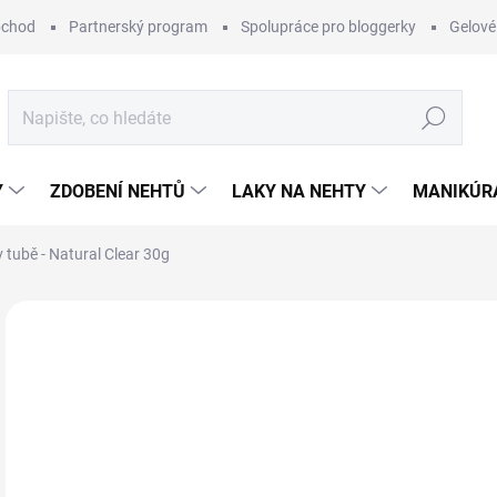
bchod
Partnerský program
Spolupráce pro bloggerky
Gelové
Hledat
Y
ZDOBENÍ NEHTŮ
LAKY NA NEHTY
MANIKÚRA
v tubě - Natural Clear 30g
87 hodnocení
Podrobnosti hodnocení
ZNAČKA:
RÁJ N
3
Měr
SK
cena
MŮŽ
DO: