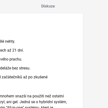
Diskuze
ělé nehty.
tech až 21 dní.
vého prachu.
eláže bez stresu.
 začátečníků až po zkušené
 a mnohem snazší na použití než ostatní
yl, ani gel. Jedná se o hybridní systém,
ím "All-in-one" systému, který je