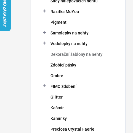
Sady nalepovacích nehtů
í
p
Razítka MoYou
a
n
Pigment
e
Samolepky na nehty
l
Vodolepky na nehty
Dekorační šablony na nehty
Zdobící pásky
Ombré
FIMO zdobení
Glitter
Kašmír
Kamínky
Preciosa Crystal Faerie