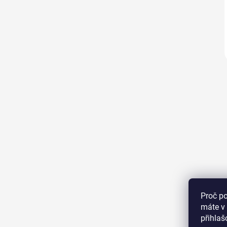
Proč p
máte v 
přihla