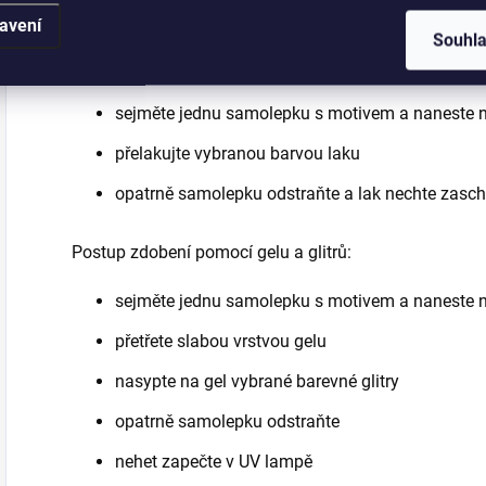
avení
Souhl
Postup zdobení pomocí laku na nehty:
sejměte jednu samolepku s motivem a naneste 
přelakujte vybranou barvou laku
opatrně samolepku odstraňte a lak nechte zasc
Postup zdobení pomocí gelu a glitrů:
sejměte jednu samolepku s motivem a naneste 
přetřete slabou vrstvou gelu
nasypte na gel vybrané barevné glitry
opatrně samolepku odstraňte
nehet zapečte v UV lampě