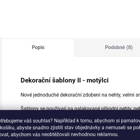
odmaštění nehtů a
ke zlepšení
přilnavosti mezi
přírodním nehtem a
UV gelem nebo
akrylem.
Popis
Podobné (8)
Dekorační šablony II - motýlci
Nové jednoduché dekorační zdobení na nehty, velmi s
Šablony se používají na nalakované přírodní nehty, ne
akrylovou metodou.
otřebujeme váš souhlas? Například k tomu, abychom si pamatova
košíku, abyste snadno zjistili stav objednávky a nemuseli se p
Zdobení nehtů je možné lakem na nehty nebo za pomocí 
šovat, abychom vás neobtěžovali nevhodnou reklamou.
nanášení samolepky na nalakovaný nehet se ujistětě, že