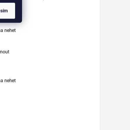
asím
na nehet
hnout
na nehet