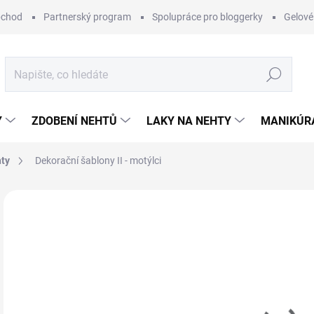
bchod
Partnerský program
Spolupráce pro bloggerky
Gelové
Hledat
Y
ZDOBENÍ NEHTŮ
LAKY NA NEHTY
MANIKÚRA
hty
Dekorační šablony II - motýlci
Neohodnoceno
Podrobnosti hodnocení
29
Měr
MO
cena
MOŽ