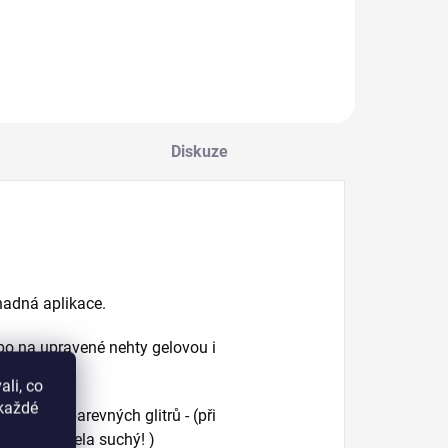
Diskuze
nadná aplikace.
bo na upravené nehty gelovou i
li, co
okaždé
gelu a barevných glitrů - (při
 lak je zcela suchý! )