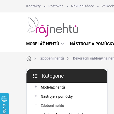
Přejít
Kontakty
Poštovné
Nákupní rádce
Velkoo
na
obsah
MODELÁŽ NEHTŮ
NÁSTROJE A POMŮCK
Domů
Zdobení nehtů
Dekorační šablony na ne
P
Kategorie
o
Přeskočit
s
kategorie
t
Modeláž nehtů
r
Nástroje a pomůcky
a
n
Zdobení nehtů
n