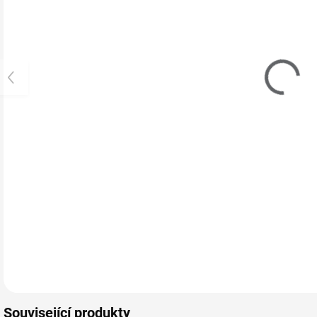
Zdobení na
Zdobení na
Z
nehty GLITTER
nehty GLITTER
n
- NEON
- MIX
P
120 Kč
179 Kč
1
99 Kč bez DPH
148 Kč bez DPH
1
SKLADEM
SKLADEM
(>5 KS)
(>5 KS)
Sada glitrového
Z
zdobení na nehty v
d
neonových
p
barvách. Sada 6-ti
ve
barev. Vhodné na
Do košíku
Do košíku
gelovou i
akrylovou…
Související produkty