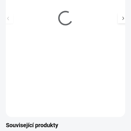
AVON Řasenka Wonder Curl BROWN BLACK
209 Kč
159 Kč
SKLADEM
(4 KS)
131 Kč bez DPH
Precizní kartáček se zaobleným tvarem zachytí, pozvedne a
natočí každou řasu pro maximální efekt!
Do košíku
Související produkty