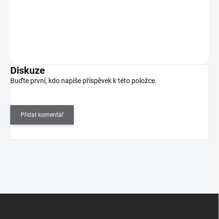
cabernetu s kapkou fialové perletě dodávající…
Do košíku
Diskuze
Buďte první, kdo napíše příspěvek k této položce.
Přidat komentář
Z
á