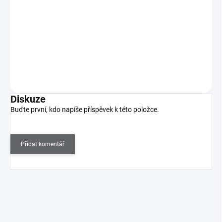
(2 KS)
82 Kč bez DPH
Objevte rtěnku, která spojuje ultra sytou barvu, dokonalou
přesnost a luxusní péči!
Do košíku
Diskuze
Buďte první, kdo napíše příspěvek k této položce.
Přidat komentář