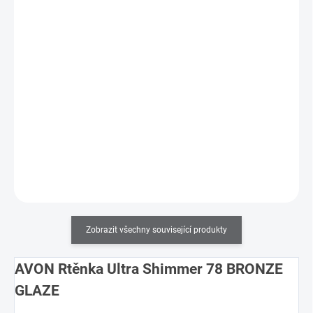
AVON Tužka na rty Ultra CHERRY JUBILEE
99 Kč
79 Kč
SKLADEM
(4 KS)
65 Kč bez DPH
Strhněte pozornost na své rty díky tužce, která vykouzlí dokonalé
kontury!
Do košíku
Zobrazit všechny související produkty
AVON Rtěnka Ultra Shimmer 78 BRONZE
GLAZE