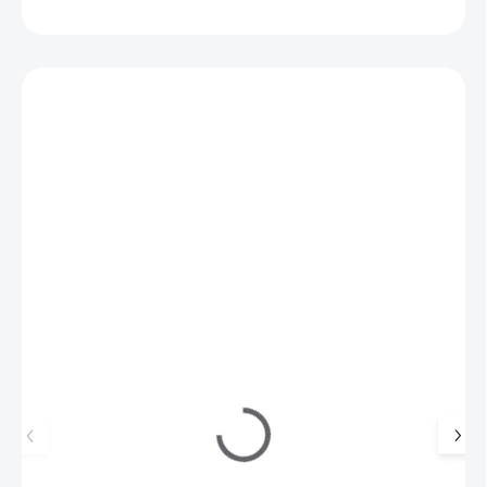
ZEPTAT SE
HLÍDAT
Uložit
Mohlo by se vám také líbit
854585