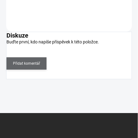
Do košíku
Diskuze
Buďte první, kdo napíše příspěvek k této položce.
Přidat komentář
Z
á
p
a