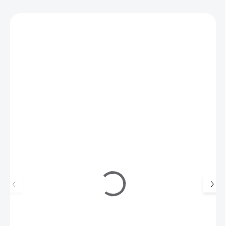
Mohlo by se vám také líbit
857468