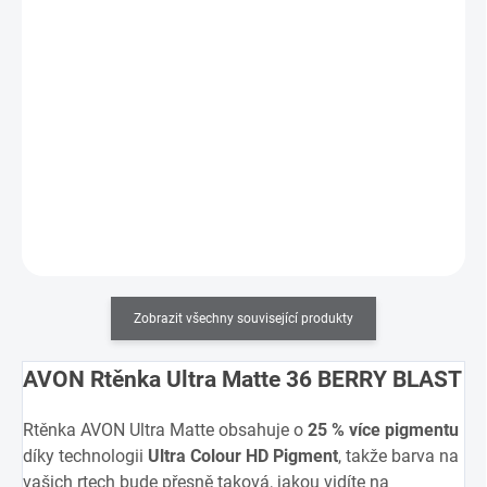
AVON Rtěnka Ultra Matte 19 BLUSH
179 Kč
99 Kč
SKLADEM
(3 KS)
82 Kč bez DPH
Objevte rtěnku, která spojuje ultra sytou barvu, dokonalou
přesnost a luxusní péči!
Do košíku
Zobrazit všechny související produkty
AVON Rtěnka Ultra Matte 36 BERRY BLAST
Rtěnka AVON Ultra Matte obsahuje o
25 % více pigmentu
díky technologii
Ultra Colour HD Pigment
, takže barva na
vašich rtech bude přesně taková, jakou vidíte na