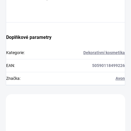
Doplňkové parametry
Kategorie
:
Dekorativní kosmetika
EAN
:
50590118499226
Značka
:
Avon
Zákazníci také nakoupili
852294