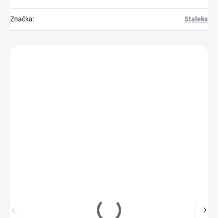
Značka
:
Staleks
Zákazníci také nakoupili
S1Q103