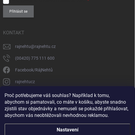
SOUHLASÍM
se zpracováním
osobních údajů
.
Přihlásit se
KONTAKT
rajnehtu
@
rajnehtu.cz
(00420) 775 111 600
Facebook/RájNehtů
rajnehtucz
https://www.youtube.com/@RajnehtuCzc
Proč potřebujeme váš souhlas? Například k tomu,
abychom si pamatovali, co máte v košíku, abyste snadno
zjistili stav objednávky a nemuseli se pokaždé přihlašovat,
abychom vás neobtěžovali nevhodnou reklamou.
Nastavení