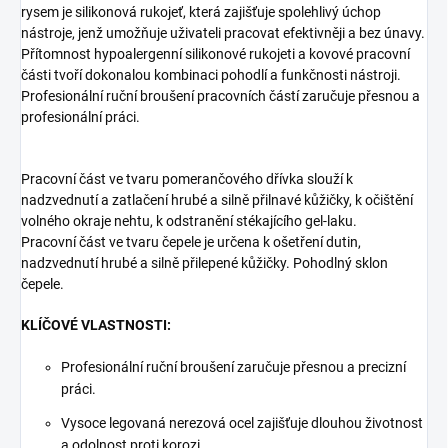
rysem je silikonová rukojeť, která zajišťuje spolehlivý úchop
nástroje, jenž umožňuje uživateli pracovat efektivněji a bez únavy.
Přítomnost hypoalergenní silikonové rukojeti a kovové pracovní
části tvoří dokonalou kombinaci pohodlí a funkčnosti nástroji.
Profesionální ruční broušení pracovních částí zaručuje přesnou a
profesionální práci.
Pracovní část ve tvaru pomerančového dřívka slouží k
nadzvednutí a zatlačení hrubé a silně přilnavé kůžičky, k očištění
volného okraje nehtu, k odstranění stékajícího gel-laku.
Pracovní část ve tvaru čepele je určena k ošetření dutin,
nadzvednutí hrubé a silně přilepené kůžičky. Pohodlný sklon
čepele.
KLÍČOVÉ VLASTNOSTI:
Profesionální ruční broušení zaručuje přesnou a precizní
práci.
Vysoce legovaná nerezová ocel zajišťuje dlouhou životnost
a odolnost proti korozi.