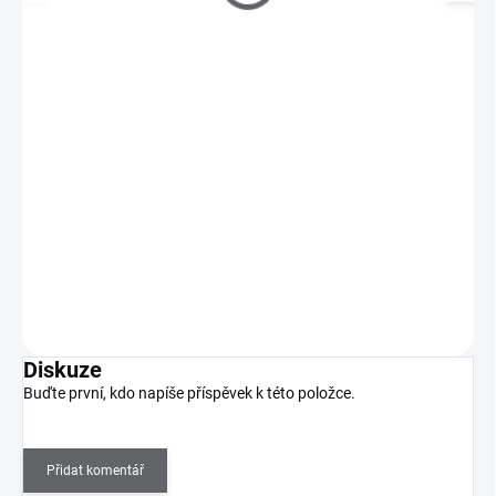
Zatlačovač na manikúru "Gummy" UNIQ 10 TYP 3
189 Kč
SKLADEM
(3 KS)
156 Kč bez DPH
Pushery na manikúru a pedikúru GUMMY nové jedinečné řady
UNIQ nabízejí pohodlí a přesnost v jednom provedení.…
Do košíku
Diskuze
Buďte první, kdo napíše příspěvek k této položce.
Přidat komentář