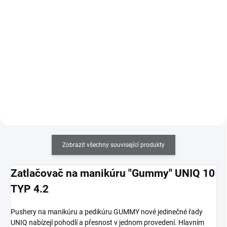
cena:
Do košíku
Do košíku
Parafín je po staletí známý pro
Přípravek určený k dezinfekci,
své blahodárné účinky. Je to
odmaštění nehtů a ke zlepšení
záchrana pro suchou pokožku
přilnavosti mezi přírodním
rukou a nohou a zanechává ji
nehtem a UV gelem nebo
jemnou a hladkou. Vonný, teplý
akrylem.
parafín má také relaxační účinek.
Zobrazit všechny související produkty
Zatlačovač na manikúru "Gummy" UNIQ 10
TYP 4.2
Pushery na manikúru a pedikúru GUMMY nové jedinečné řady
UNIQ nabízejí pohodlí a přesnost v jednom provedení. Hlavním