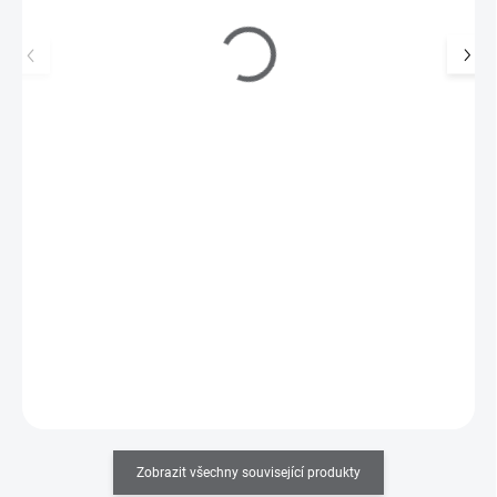
Regenerátor nehtů 14 ml
62 Kč
SKLADEM
(>5 KS)
51 Kč bez DPH
Regenerátor nehtů obsahuje látky, které dodají nehtům potřebnou
výživu a vlhkost, a zabrání jejich nežádoucímu…
Do košíku
Zobrazit všechny související produkty