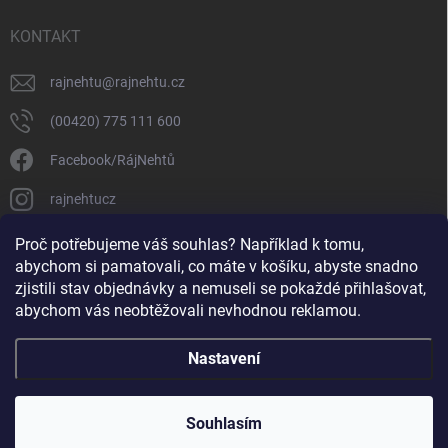
KONTAKT
rajnehtu
@
rajnehtu.cz
(00420) 775 111 600
Facebook/RájNehtů
rajnehtucz
https://www.youtube.com/@RajnehtuCzc
Proč potřebujeme váš souhlas? Například k tomu,
abychom si pamatovali, co máte v košíku, abyste snadno
zjistili stav objednávky a nemuseli se pokaždé přihlašovat,
abychom vás neobtěžovali nevhodnou reklamou.
Nastavení
Copyright 2026
Ráj nehtů
. Všechna práva vyhrazena.
Souhlasím
Vytvořil Shoptet