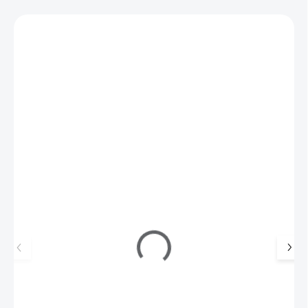
Zákazníci také nakoupili
801021
Regenerační vyrovnávač 14 ml