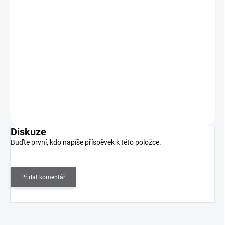
62 Kč
SKLADEM
(>5 KS)
51 Kč bez DPH
Narůžovělý sametově matný Regenerační vyrovnávač FS vyplňuje
drážky, vyhlazuje nerovnosti a nedokonalosti…
Do košíku
Diskuze
Buďte první, kdo napíše příspěvek k této položce.
Přidat komentář