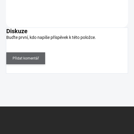
Do košíku
Diskuze
Buďte první, kdo napíše příspěvek k této položce.
Přidat komentář
Z
á
p
a