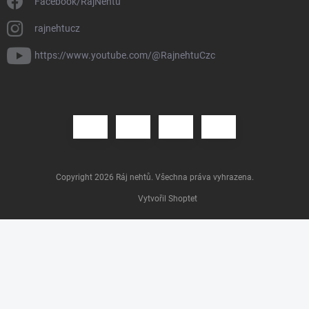
Facebook/RájNehtů
rajnehtucz
https://www.youtube.com/@RajnehtuCzc
Copyright 2026
Ráj nehtů
. Všechna práva vyhrazena.
Vytvořil Shoptet