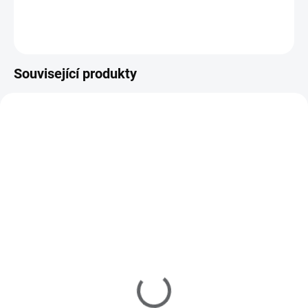
Do košíku
Související produkty
IN2015
IN1031
SKLADEM
SKLADEM
(4 KS)
(>5 KS)
Inveray UV/LED Ultimate
Inveray Nail Prep pH
Gloss Hard Top Coat
equalizing dehydrator
380 Kč
149 Kč
314 Kč bez DPH
123 Kč bez DPH