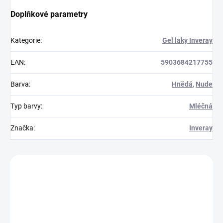
Doplňkové parametry
Kategorie
:
Gel laky Inveray
EAN
:
5903684217755
Barva
:
Hnědá
,
Nude
Typ barvy
:
Mléčná
Značka
:
Inveray
Zákazníci také nakoupili
150000