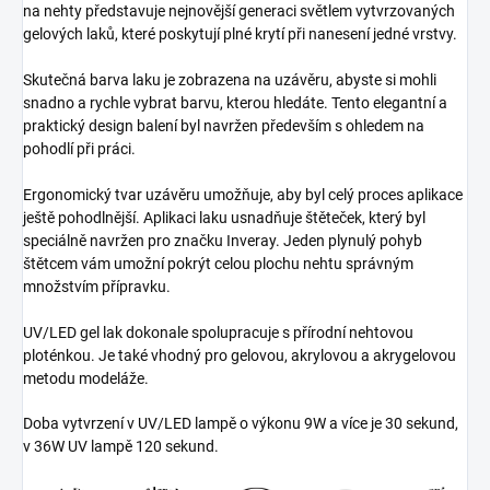
na nehty představuje nejnovější generaci světlem vytvrzovaných
gelových laků, které poskytují plné krytí při nanesení jedné vrstvy.
Skutečná barva laku je zobrazena na uzávěru, abyste si mohli
snadno a rychle vybrat barvu, kterou hledáte. Tento elegantní a
praktický design balení byl navržen především s ohledem na
pohodlí při práci.
Ergonomický tvar uzávěru umožňuje, aby byl celý proces aplikace
ještě pohodlnější. Aplikaci laku usnadňuje štěteček, který byl
speciálně navržen pro značku Inveray. Jeden plynulý pohyb
štětcem vám umožní pokrýt celou plochu nehtu správným
množstvím přípravku.
UV/LED gel lak dokonale spolupracuje s přírodní nehtovou
ploténkou. Je také vhodný pro gelovou, akrylovou a akrygelovou
metodu modeláže.
Doba vytvrzení v UV/LED lampě o výkonu 9W a více je 30 sekund,
v 36W UV lampě 120 sekund.