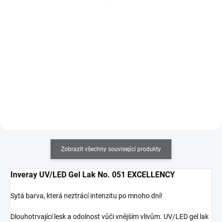
Do košíku
Do košíku
UV/LED Ultimate Gloss Hard Top
Inveray Nail Prep pH equalizing
Coat dodá nehtům vysoký lesk a
dehydrator odmašťuje a čistí
odolnou ochranu proti
nehtovou ploténku a pomáhá ji
odlupování a poškrábání.
připravit na aplikaci hybridního
Inovativní složení bez 13
podkladového laku. Trvanlivost
škodlivých složek, antialergenní,
gel laku na manikúru je
veganské a šetrné k nehtům!
prodloužena na 21 dní+. Obsah
10ml.
Zobrazit všechny související produkty
Inveray UV/LED Gel Lak No. 051 EXCELLENCY
Sytá barva, která neztrácí intenzitu po mnoho dní!
Dlouhotrvající lesk a odolnost vůči vnějším vlivům. UV/LED gel lak