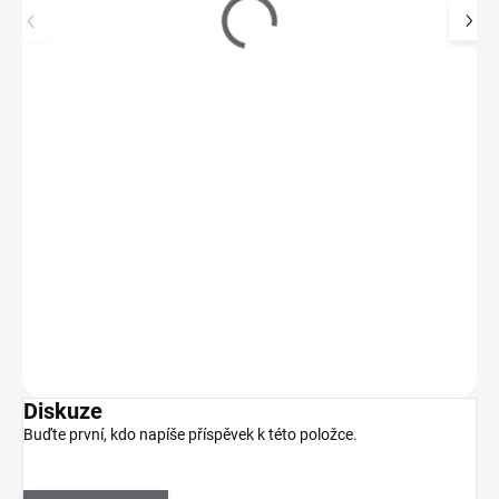
UV gel lak Shellac Me 12ml - Base Top Coat
290 Kč
SKLADEM
(>5 KS)
240 Kč bez DPH
Shellac Me obsahuje přírodní šelak, který zajistí přirozenou
pružnost a dlouhotrvající lesk. Gel laky…
Do košíku
Diskuze
Buďte první, kdo napíše příspěvek k této položce.