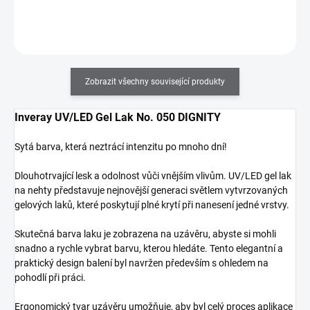
Do košíku
Zobrazit všechny související produkty
Inveray UV/LED Gel Lak No. 050 DIGNITY
Sytá barva, která neztrácí intenzitu po mnoho dní!
Dlouhotrvající lesk a odolnost vůči vnějším vlivům. UV/LED gel lak
na nehty představuje nejnovější generaci světlem vytvrzovaných
gelových laků, které poskytují plné krytí při nanesení jedné vrstvy.
Skutečná barva laku je zobrazena na uzávěru, abyste si mohli
snadno a rychle vybrat barvu, kterou hledáte. Tento elegantní a
praktický design balení byl navržen především s ohledem na
pohodlí při práci.
Ergonomický tvar uzávěru umožňuje, aby byl celý proces aplikace