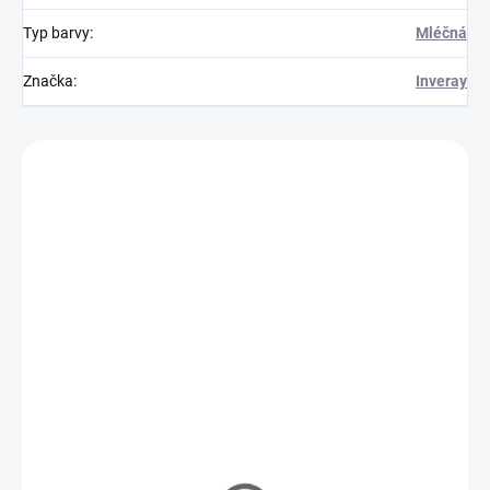
Typ barvy
:
Mléčná
Značka
:
Inveray
Zákazníci také nakoupili
150000