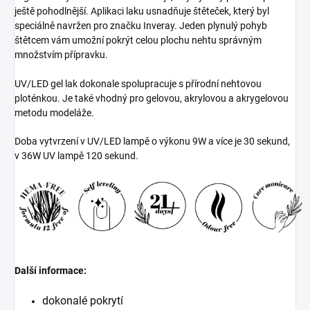
ještě pohodlnější. Aplikaci laku usnadňuje štěteček, který byl
speciálně navržen pro značku Inveray. Jeden plynulý pohyb
štětcem vám umožní pokrýt celou plochu nehtu správným
množstvím přípravku.
UV/LED gel lak dokonale spolupracuje s přírodní nehtovou
ploténkou. Je také vhodný pro gelovou, akrylovou a akrygelovou
metodu modeláže.
Doba vytvrzení v UV/LED lampě o výkonu 9W a více je 30 sekund,
v 36W UV lampě 120 sekund.
Další informace:
dokonalé pokrytí