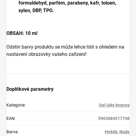
formaldehyd, parfém, parabeny, kafr, toluen,
xylen, DBP, TPO.
OBSAH: 10 ml
Odstín barvy produktu se může lehce lišit s ohledem na
nastavení obrazovky vašeho zařízení!
Doplňkové parametry
Kategorie
:
Gel laky Inveray
EAN
:
5903684217748
Barva
:
Hnědá
,
Nude