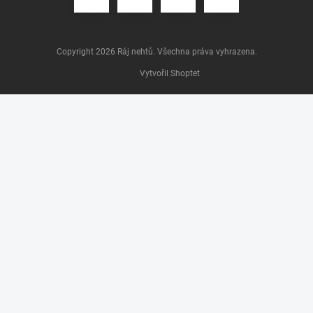
Copyright 2026
Ráj nehtů
. Všechna práva vyhrazena.
Vytvořil Shoptet