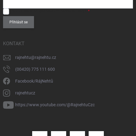
SOUHLASÍM
se zpracováním
osobních údajů
.
Přihlásit se
KONTAKT
rajnehtu
@
rajnehtu.cz
(00420) 775 111 600
Facebook/RájNehtů
rajnehtucz
https://www.youtube.com/@RajnehtuCzc