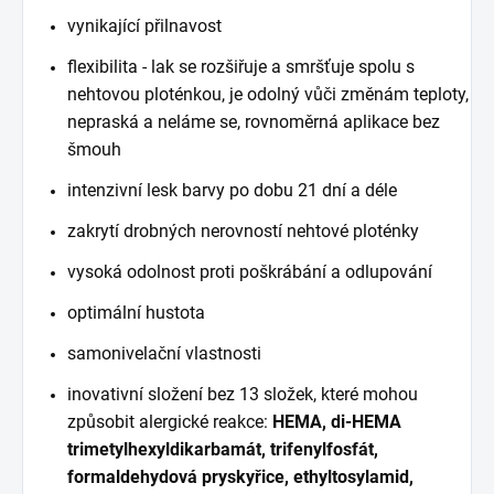
vynikající přilnavost
flexibilita - lak se rozšiřuje a smršťuje spolu s
nehtovou ploténkou, je odolný vůči změnám teploty,
nepraská a neláme se, rovnoměrná aplikace bez
šmouh
intenzivní lesk barvy po dobu 21 dní a déle
zakrytí drobných nerovností nehtové ploténky
vysoká odolnost proti poškrábání a odlupování
optimální hustota
samonivelační vlastnosti
inovativní složení bez 13 složek, které mohou
způsobit alergické reakce:
HEMA, di-HEMA
trimetylhexyldikarbamát, trifenylfosfát,
formaldehydová pryskyřice, ethyltosylamid,