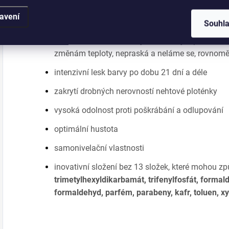
dokonalé pokrytí
avení
vynikající přilnavost
Souhl
flexibilita - lak se rozšiřuje a smršťuje spolu s n
změnám teploty, nepraská a neláme se, rovnom
intenzivní lesk barvy po dobu 21 dní a déle
zakrytí drobných nerovností nehtové ploténky
vysoká odolnost proti poškrábání a odlupování
optimální hustota
samonivelační vlastnosti
inovativní složení bez 13 složek, které mohou zp
trimetylhexyldikarbamát, trifenylfosfát, formal
formaldehyd, parfém, parabeny, kafr, toluen, xy