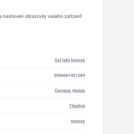
na nastavení obrazovky vašeho zařízení!
Gel laky Inveray
5906067401284
Červená
,
Hnědá
Třpytivá
Inveray