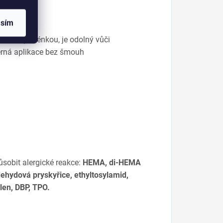
asím
ehtovou ploténkou, je odolný vůči
ěrná aplikace bez šmouh
ůsobit alergické reakce:
HEMA, di-HEMA
dehydová pryskyřice, ethyltosylamid,
len, DBP, TPO.