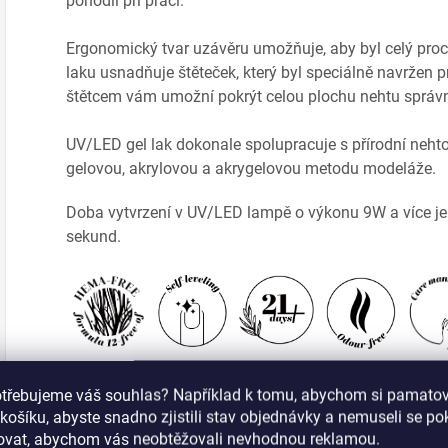
pohodlí při práci.
Ergonomický tvar uzávěru umožňuje, aby byl celý proce
laku usnadňuje štěteček, který byl speciálně navržen 
štětcem vám umožní pokrýt celou plochu nehtu správ
UV/LED gel lak dokonale spolupracuje s přírodní neht
gelovou, akrylovou a akrygelovou metodu modeláže.
Doba vytvrzení v UV/LED lampě o výkonu 9W a více j
sekund.
otřebujeme váš souhlas? Například k tomu, abychom si pamatova
Další informace:
košíku, abyste snadno zjistili stav objednávky a nemuseli se p
šovat, abychom vás neobtěžovali nevhodnou reklamou.