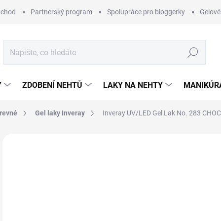
bchod
Partnerský program
Spolupráce pro bloggerky
Gelové
Hledat
Y
ZDOBENÍ NEHTŮ
LAKY NA NEHTY
MANIKÚRA
arevné
Gel laky Inveray
Inveray UV/LED Gel Lak No. 283 CH
1 hodnocení
Podrobnosti hodnocení
ZNAČKA:
INVERA
3
Měr
SK
cena
MŮŽ
DO: