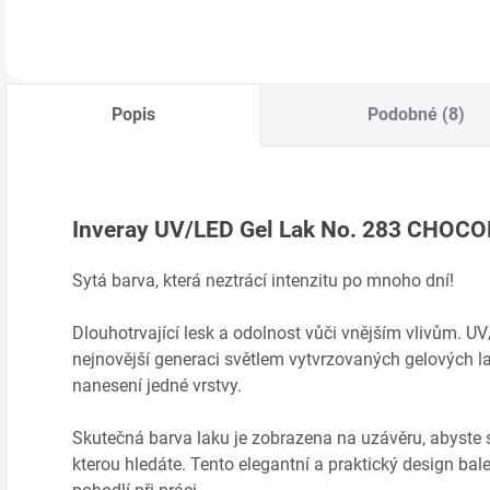
jsou veganské,
jsou veganské,
v
Do košíku
Do košíku
antialergenní a
antialergenní a
a
bez…
bez…
b
Popis
Podobné (8)
Inveray UV/LED Gel Lak No. 283 CHOC
Sytá barva, která neztrácí intenzitu po mnoho dní!
Dlouhotrvající lesk a odolnost vůči vnějším vlivům. U
nejnovější generaci světlem vytvrzovaných gelových laků
nanesení jedné vrstvy.
Skutečná barva laku je zobrazena na uzávěru, abyste s
kterou hledáte. Tento elegantní a praktický design ba