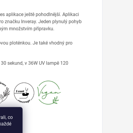
s aplikace ještě pohodlnější. Aplikaci
pro značku Inveray. Jeden plynulý pohyb
ným množstvím přípravku.
ovou ploténkou. Je také vhodný pro
e 30 sekund, v 36W UV lampě 120
li, co
okaždé