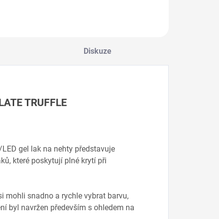
eganské a anti-
jsou veganské,
antialerge
Do košíku
Do košíku
Do košík
lergenní složení,
antialergenní a
13 škodliv
ez 13 škodlivých…
bez…
Diskuze
OLATE TRUFFLE
V/LED gel lak na nehty představuje
, které poskytují plné krytí při
i mohli snadno a rychle vybrat barvu,
lení byl navržen především s ohledem na