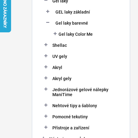
Gel laky
í
p
GEL laky základní
a
n
Gel laky barevné
e
Gel laky Color Me
l
Shellac
UV gely
Akryl
Akryl gely
Jednorázové gelové nálepky
ManiTime
Nehtové tipy a šablony
Pomocné tekutiny
Přístroje a zařízení