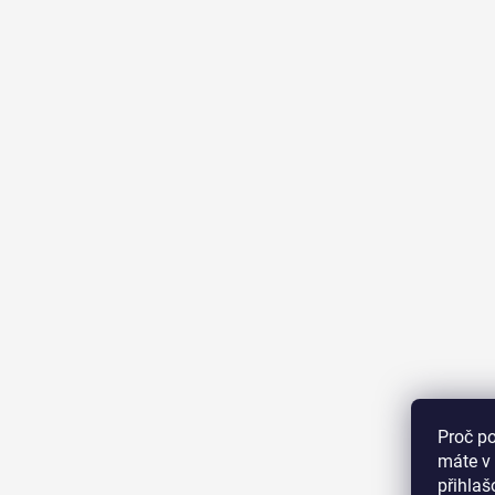
Proč p
máte v 
přihla