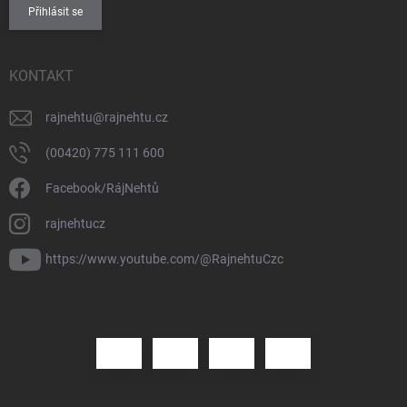
Přihlásit se
KONTAKT
rajnehtu
@
rajnehtu.cz
(00420) 775 111 600
Facebook/RájNehtů
rajnehtucz
https://www.youtube.com/@RajnehtuCzc