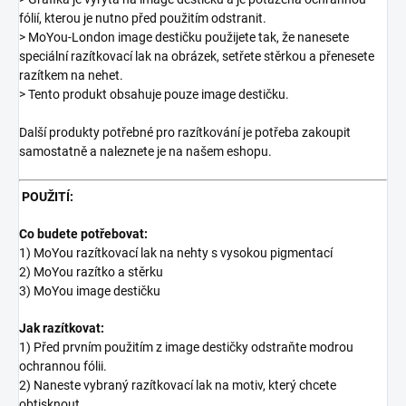
fólií, kterou je nutno před použitím odstranit.
> MoYou-London image destičku použijete tak, že nanesete
speciální razítkovací lak na obrázek, setřete stěrkou a přenesete
razítkem na nehet.
> Tento produkt obsahuje pouze image destičku.
Další produkty potřebné pro razítkování je potřeba zakoupit
samostatně a naleznete je na našem eshopu.
POUŽITÍ:
Co budete potřebovat:
1) MoYou razítkovací lak na nehty s vysokou pigmentací
2) MoYou razítko a stěrku
3) MoYou image destičku
Jak razítkovat:
1) Před prvním použitím z image destičky odstraňte modrou
ochrannou fólii.
2) Naneste vybraný razítkovací lak na motiv, který chcete
obtisknout.