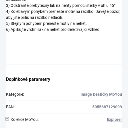
3) Odstraňte přebytečný lak na nehty pomocí stěrky v úhlu 45°.
4) Kolébavým pohybem přeneste motiv na razítko. Dávejte pozor,
aby jste příliš na razítko netlačili.
5) Stejným pohybem přeneste motiv na nehet.
6) Aplikujte vrchní lak na nehet pro déle trvající vzhled.
Doplňkové parametry
Kategorie
:
Image Destičky MoYou
EAN
:
5055687129099
?
Kolekce MoYou
:
Explorer