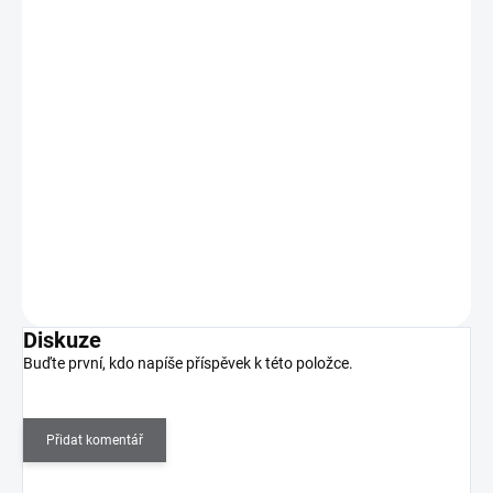
MoYou Razítko a Stěrka na nehty Rectangular
Clear
225 Kč
SKLADEM
(1 KS)
186 Kč bez DPH
Obdelníkové měkké a lepivé celoprůhledné razítko, které vám
poskytne úplný přehled o tom kam tisknete.…
Do košíku
Diskuze
Buďte první, kdo napíše příspěvek k této položce.
Přidat komentář