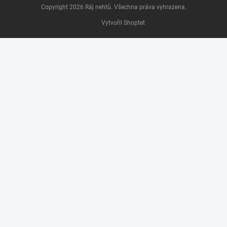
Copyright 2026
Ráj nehtů
. Všechna práva vyhrazena.
Vytvořil Shoptet