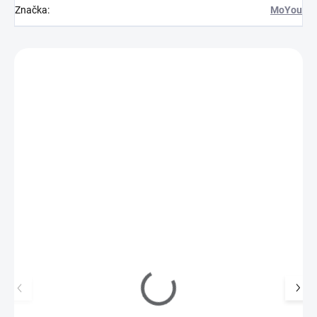
Značka
:
MoYou
Zákazníci také nakoupili
M40021