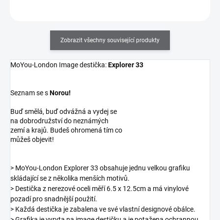
Zobrazit všechny související produkty
MoYou-London Image destička:
Explorer 33
Seznam se s
Norou!
Buď smělá, buď odvážná a vydej se
na dobrodružství do neznámých
zemí a krajů. Budeš ohromená tím co
můžeš objevit!
> MoYou-London Explorer 33 obsahuje jednu velkou grafiku
skládající se z několika menších motivů.
> Destička z nerezové oceli měří 6.5 x 12.5cm a má vinylové
pozadí pro snadnější použití.
> Každá destička je zabalena ve své vlastní designové obálce.
> Grafika je vyryta na image destičku a je potažena ochrannou